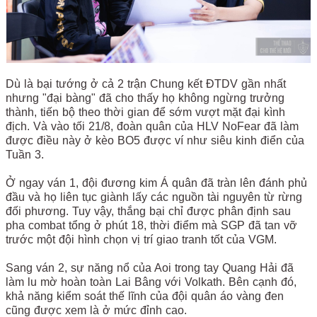
Dù là bại tướng ở cả 2 trận Chung kết ĐTDV gần nhất
nhưng "đại bàng" đã cho thấy họ không ngừng trưởng
thành, tiến bộ theo thời gian để sớm vượt mặt đại kình
địch. Và vào tối 21/8, đoàn quân của HLV NoFear đã làm
được điều này ở kèo BO5 được ví như siêu kinh điển của
Tuần 3.
Ở ngay ván 1, đội đương kim Á quân đã tràn lên đánh phủ
đầu và họ liên tục giành lấy các nguồn tài nguyên từ rừng
đối phương. Tuy vậy, thắng bại chỉ được phân định sau
pha combat tổng ở phút 18, thời điểm mà SGP đã tan vỡ
trước một đội hình chọn vị trí giao tranh tốt của VGM.
Sang ván 2, sự năng nổ của Aoi trong tay Quang Hải đã
làm lu mờ hoàn toàn Lai Bâng với Volkath. Bên cạnh đó,
khả năng kiểm soát thế lĩnh của đội quân áo vàng đen
cũng được xem là ở mức đỉnh cao.