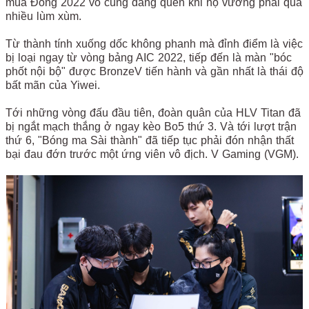
mùa Đông 2022 vô cùng đáng quên khi họ vướng phải quá
nhiều lùm xùm.
Từ thành tính xuống dốc không phanh mà đỉnh điểm là việc
bị loại ngay từ vòng bảng AIC 2022, tiếp đến là màn "bóc
phốt nội bộ" được BronzeV tiến hành và gần nhất là thái độ
bất mãn của Yiwei.
Tới những vòng đấu đầu tiên, đoàn quân của HLV Titan đã
bị ngắt mạch thắng ở ngay kèo Bo5 thứ 3. Và tới lượt trận
thứ 6, "Bóng ma Sài thành" đã tiếp tục phải đón nhận thất
bại đau đớn trước một ứng viên vô địch. V Gaming (VGM).