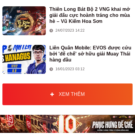
Thiên Long Bát Bộ 2 VNG khai mở
giải đấu cực hoành tráng cho mùa
hè – Vũ Kiếm Hoa Sơn
24/07/2023 14:22
Liên Quân Mobile: EVOS được cứu
bởi 'đế chế' sở hữu giải Muay Thái
hàng đầu
16/01/2023 03:12
XEM THÊM