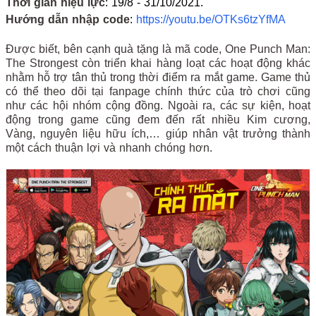
Thời gian hiệu lực
: 19/8 - 31/10/2021.
Hướng dẫn nhập code
:
https://youtu.be/OTKs6tzYfMA
Được biết, bên cạnh quà tặng là mã code, One Punch Man:
The Strongest còn triển khai hàng loạt các hoạt động khác
nhằm hỗ trợ tân thủ trong thời điểm ra mắt game. Game thủ
có thể theo dõi tại fanpage chính thức của trò chơi cũng
như các hội nhóm cộng đồng. Ngoài ra, các sự kiện, hoạt
động trong game cũng đem đến rất nhiều Kim cương,
Vàng, nguyên liệu hữu ích,… giúp nhân vật trưởng thành
một cách thuận lợi và nhanh chóng hơn.