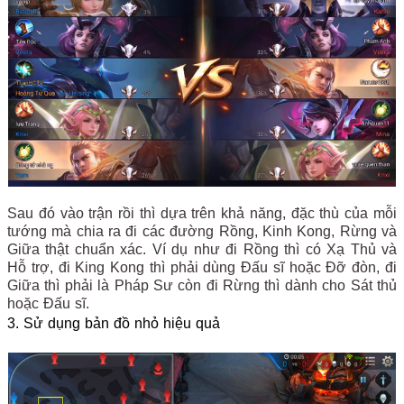
Sau đó vào trận rồi thì dựa trên khả năng, đặc thù của mỗi
tướng mà chia ra đi các đường Rồng, Kinh Kong, Rừng và
Giữa thật chuẩn xác. Ví dụ như đi Rồng thì có Xạ Thủ và
Hỗ trợ, đi King Kong thì phải dùng Đấu sĩ hoặc Đỡ đòn, đi
Giữa thì phải là Pháp Sư còn đi Rừng thì dành cho Sát thủ
hoặc Đấu sĩ.
3. Sử dụng bản đồ nhỏ hiệu quả