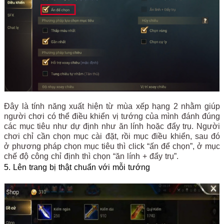
Đây là tính năng xuất hiện từ mùa xếp hạng 2 nhằm giúp
người chơi có thể điều khiển vị tướng của mình đánh đúng
các mục tiêu như dự định như ăn lính hoặc đẩy trụ. Người
chơi chỉ cần chọn mục cài đặt, rồi mục điều khiển, sau đó
ở phương pháp chọn mục tiêu thì click “ấn để chọn”, ở mục
chế độ công chỉ định thì chọn “ăn lính + đẩy trụ”.
5. Lên trang bị thật chuẩn với mỗi tướng