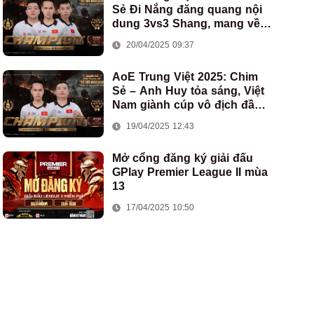
Sẻ Đi Nắng đăng quang nội
dung 3vs3 Shang, mang về
chức vô địch thứ hai cho
20/04/2025 09:37
đoàn AoE Việt Nam
AoE Trung Việt 2025: Chim
Sẻ – Anh Huy tỏa sáng, Việt
Nam giành cúp vô địch đầu
tiên ở thể thức 2vs2 Assyrian
19/04/2025 12:43
Mở cổng đăng ký giải đấu
GPlay Premier League II mùa
13
17/04/2025 10:50