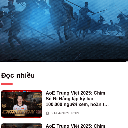
Đọc nhiều
AoE Trung Việt 2025: Chim
Sẻ Đi Nắng lập kỷ lục
100.000 người xem, hoàn tất
cú hat-trick vô địch cho AoE
21/04/2025 13:09
Việt Nam
AoE Trung Việt 2025: Chim