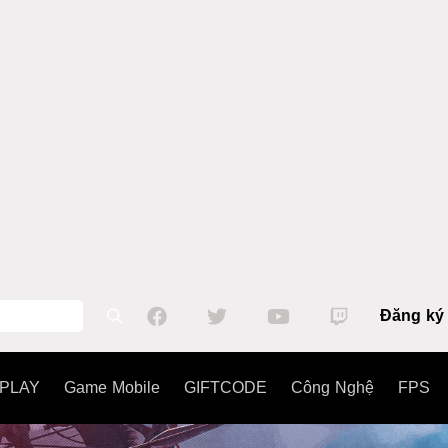
Đăng ký
PLAY
Game Mobile
GIFTCODE
Công Nghệ
FPS