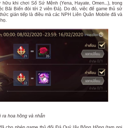
 hữu khi chơi Sổ Sứ Mệnh (Yena, Hayate, Omen...), trong
iệc Bãi Biển đòi tới 2 viên Đá). Do đó, việc để game thủ sử
 thức gián tiếp là điều mà các NPH Liên Quân Mobile đã và
 họ.
i ra hoa hồng và nhẫn
đã cho phép game thủ đổi Đá Quý lấy Bông Hồng (tạm gọi