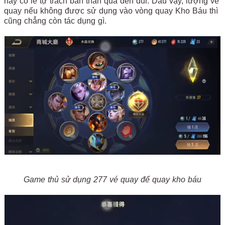
này có lẽ tự trách bản thân quá đen đủi. Dẫu vậy, lượng vé
quay nếu không được sử dụng vào vòng quay Kho Báu thì
cũng chẳng còn tác dụng gì.
Game thủ sử dụng 277 vé quay để quay kho báu