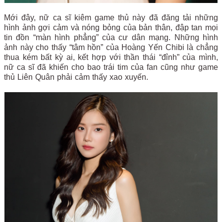
Mới đây, nữ ca sĩ kiêm game thủ này đã đăng tải những
hình ảnh gợi cảm và nóng bỏng của bản thân, đập tan mọi
tin đồn “màn hình phẳng” của cư dân mạng. Những hình
ảnh này cho thấy “tâm hồn” của Hoàng Yến Chibi là chẳng
thua kém bất kỳ ai, kết hợp với thần thái “đỉnh” của mình,
nữ ca sĩ đã khiến cho bao trái tim của fan cũng như game
thủ Liên Quân phải cảm thấy xao xuyến.