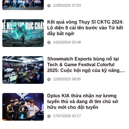
ĐỈNH CAO TẠI HÀ NỘI
12/05/2025 07:03
Kết quả vòng Thụy Sĩ CKTG 2024:
Lộ diện 8 cái tên bước vào Tứ kết
đầy bất ngờ
14/10/2024 02:48
Showmatch Esports bùng nổ tại
Tech & Game Festival Colorful
2025: Cuộc hội ngộ của kỹ năng,
đam mê và bất ngờ
12/05/2025 08:05
Dplus KIA thừa nhận nợ lương
tuyển thủ và đang đi tìm chủ sở
hữu mới cho đội tuyển
17/07/2026 02:17