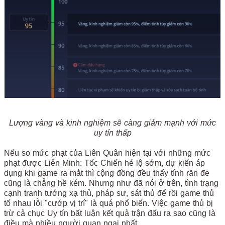
Lượng vàng và kinh nghiệm sẽ càng giảm mạnh với mức
uy tín thấp
Nếu so mức phạt của Liên Quân hiện tại với những mức
phạt được Liên Minh: Tốc Chiến hé lộ sớm, dự kiến áp
dụng khi game ra mắt thì cộng đồng đều thấy tính răn đe
cũng là chẳng hề kém. Nhưng như đã nói ở trên, tình trạng
cạnh tranh tướng xạ thủ, pháp sư, sát thủ để rồi game thủ
tố nhau lỗi "cướp vị trí" là quá phổ biến. Việc game thủ bị
trừ cả chục Uy tín bất luận kết quả trận đấu ra sao cũng là
điều mà nhiều người quan ngại nhất.