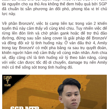
tài nguyên cho xạ thủ Ara không thể đem hiệu quả bởi SGP
đã chuẩn bị sẵn phương án đối phó, phong tỏa vị trí chủ
lực này.
Về phần BronzeV, việc bị camp liên tục trong ván 2 khiến
tuyển thủ này cảm thấy vô cùng khó chịu. Tuy nhiên việc để
rừng lên đón lính và chờ phản gank hoặc để trợ thủ đảo
đường, đứng sau sẵn sàng cover là giải pháp để BronzeV
và đồng đội xử lý tình huống này. Ở ván đấu thứ 4, Amily
trong tay BronzeV có một pha băng ra sau trụ quyết đoán,
khiến người hâm mộ cảm thấy vô cùng mãn nhãn. Anh chia
sẻ, đây cũng chỉ là tình huống xử lý theo bản năng, cùng
với việc căn được tốc độ di chuyển, damage trụ nên Amily
mới có thể sống sót trong tình huống đó.