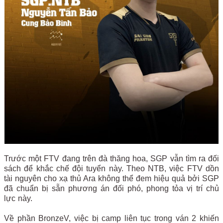
Trước một FTV đang trên đà thăng hoa, SGP vẫn tìm ra đối
sách để khắc chế đội tuyển này. Theo NTB, việc FTV dồn
tài nguyên cho xạ thủ Ara không thể đem hiệu quả bởi SGP
đã chuẩn bị sẵn phương án đối phó, phong tỏa vị trí chủ
lực này.
Về phần BronzeV, việc bị camp liên tục trong ván 2 khiến