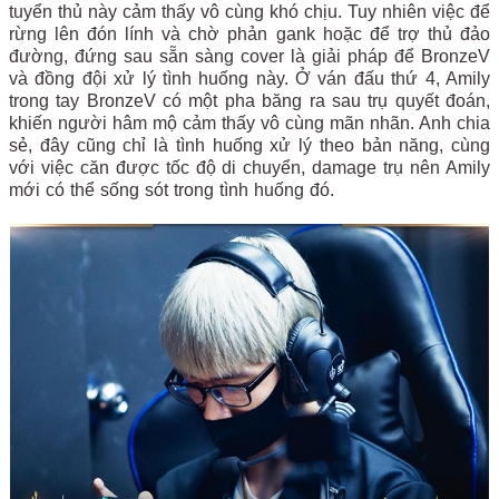
tuyển thủ này cảm thấy vô cùng khó chịu. Tuy nhiên việc để
rừng lên đón lính và chờ phản gank hoặc để trợ thủ đảo
đường, đứng sau sẵn sàng cover là giải pháp để BronzeV
và đồng đội xử lý tình huống này. Ở ván đấu thứ 4, Amily
trong tay BronzeV có một pha băng ra sau trụ quyết đoán,
khiến người hâm mộ cảm thấy vô cùng mãn nhãn. Anh chia
sẻ, đây cũng chỉ là tình huống xử lý theo bản năng, cùng
với việc căn được tốc độ di chuyển, damage trụ nên Amily
mới có thể sống sót trong tình huống đó.