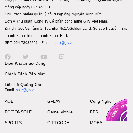
Giấy phép MXH số 146/GP-BTTTT Được cấp bởi bộ thông tin và truyền
thông cấp ngày 02/04/2018.
Chịu trách nhiệm quản lý nội dung: ông Nguyễn Minh Đức.
Đơn vị chủ quản: Công Ty Cổ phần công nghệ GTV Việt Nam.
Địa chỉ: 206/02 Tầng 2, Tòa nhà No1A Golden Land, Số 275 Nguyễn Trãi,
Thanh Xuân Trung. Thanh Xuân. Hà Nội
SĐT: 024 73082266 - Email:
hotro@gtv.vn
Điều Khoản Sử Dụng
Chính Sách Bảo Mật
Liên hệ Quảng Cáo:
Email:
sale@gtv.vn
AOE
GPLAY
Công Nghệ
PC/CONSOLE
Game Mobile
FPS
SPORTS
GIFTCODE
MOBA