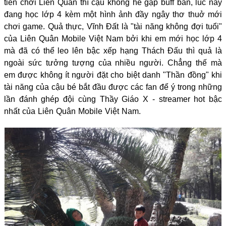
tiên chơi Liên Quân thì cậu không hề gặp buff bẩn, lúc này
đang học lớp 4 kèm một hình ảnh đầy ngây thơ thuở mới
chơi game. Quả thực, Vĩnh Đất là "tài năng không đợi tuổi"
của Liên Quân Mobile Việt Nam bởi khi em mới học lớp 4
mà đã có thể leo lên bậc xếp hạng Thách Đấu thì quả là
ngoài sức tưởng tượng của nhiều người. Chẳng thế mà
em được không ít người đặt cho biệt danh "Thần đồng" khi
tài năng của cậu bé bắt đầu được các fan để ý trong những
lần đánh ghép đội cùng Thầy Giáo X - streamer hot bậc
nhất của Liên Quân Mobile Việt Nam.