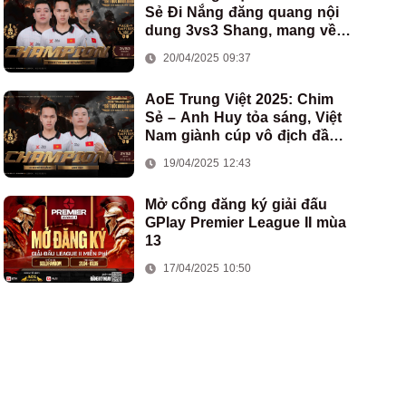
Sẻ Đi Nắng đăng quang nội
dung 3vs3 Shang, mang về
chức vô địch thứ hai cho
20/04/2025 09:37
đoàn AoE Việt Nam
AoE Trung Việt 2025: Chim
Sẻ – Anh Huy tỏa sáng, Việt
Nam giành cúp vô địch đầu
tiên ở thể thức 2vs2 Assyrian
19/04/2025 12:43
Mở cổng đăng ký giải đấu
GPlay Premier League II mùa
13
17/04/2025 10:50