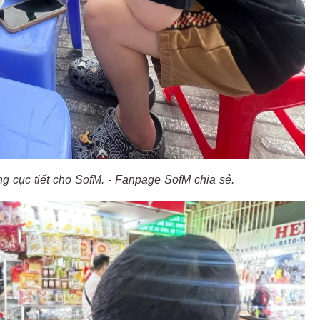
ng cục tiết cho SofM. - Fanpage SofM chia sẻ.