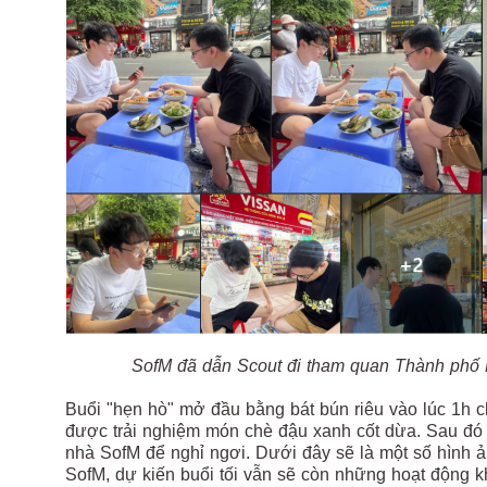
SofM đã dẫn Scout đi tham quan Thành phố 
Buổi "hẹn hò" mở đầu bằng bát bún riêu vào lúc 1h c
được trải nghiệm món chè đậu xanh cốt dừa. Sau đó c
nhà SofM để nghỉ ngơi. Dưới đây sẽ là một số hình ả
SofM, dự kiến buổi tối vẫn sẽ còn những hoạt động 