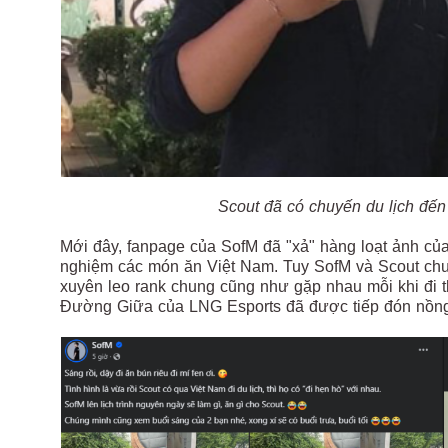
Scout đã có chuyến du lịch đế
Mới đây, fanpage của SofM đã "xả" hàng loạt ảnh của 
nghiệm các món ăn Việt Nam. Tuy SofM và Scout chưa 
xuyên leo rank chung cũng như gặp nhau mỗi khi đi th
Đường Giữa của LNG Esports đã được tiếp đón nồng 