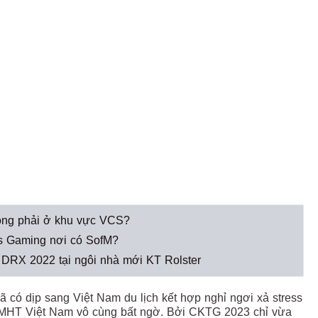
hông phải ở khu vực VCS?
gs Gaming nơi có SofM?
n" DRX 2022 tại ngôi nhà mới KT Rolster
 có dịp sang Việt Nam du lịch kết hợp nghỉ ngơi xả stress
LMHT Việt Nam vô cùng bất ngờ. Bởi CKTG 2023 chỉ vừa