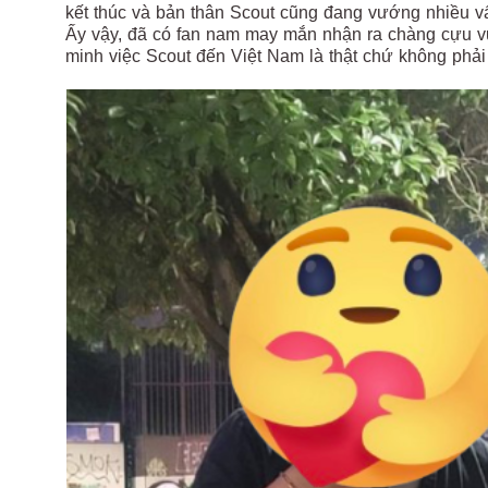
kết thúc và bản thân Scout cũng đang vướng nhiều v
Ấy vậy, đã có fan nam may mắn nhận ra chàng cựu 
minh việc Scout đến Việt Nam là thật chứ không phải 