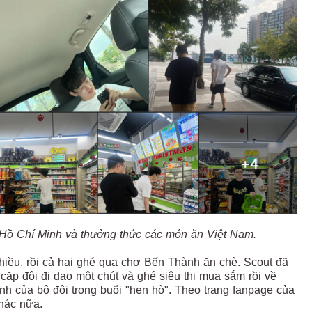
Hồ Chí Minh và thưởng thức các món ăn Việt Nam.
hiều, rồi cả hai ghé qua chợ Bến Thành ăn chè. Scout đã
ặp đôi đi dạo một chút và ghé siêu thị mua sắm rồi về
nh của bộ đôi trong buổi "hẹn hò". Theo trang fanpage của
khác nữa.