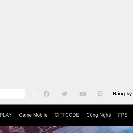
Đăng ký
PLAY
Game Mobile
GIFTCODE
Công Nghệ
FPS