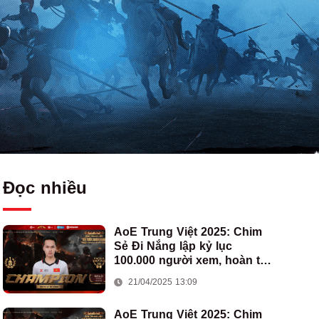
Đọc nhiều
AoE Trung Việt 2025: Chim
Sẻ Đi Nắng lập kỷ lục
100.000 người xem, hoàn tất
cú hat-trick vô địch cho AoE
21/04/2025 13:09
Việt Nam
AoE Trung Việt 2025: Chim