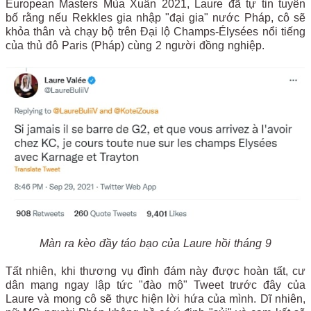
European Masters Mùa Xuân 2021, Laure đã tự tin tuyên
bố rằng nếu Rekkles gia nhập "đại gia" nước Pháp, cô sẽ
khỏa thân và chạy bộ trên Đại lộ Champs-Élysées nổi tiếng
của thủ đô Paris (Pháp) cùng 2 người đồng nghiệp.
Màn ra kèo đầy táo bạo của Laure hồi tháng 9
Tất nhiên, khi thương vụ đình đám này được hoàn tất, cư
dân mạng ngay lập tức "đào mộ" Tweet trước đây của
Laure và mong cô sẽ thực hiện lời hứa của mình. Dĩ nhiên,