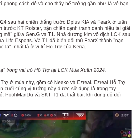
rì phong cách đó và cho thấy bể tướng gần như là vô hạn
024 sau hai chiến thắng trước Dplus KIA và FearX ở tuần
trước KT Rolster, trận chiến cạnh tranh danh hiệu tại giải
ng mã" giữa Gen.G và T1. Nhà đương kim vô địch LCK sau
 Life Esports. Và T1 đã biến đối thủ FearX thành "nạn
lạ", nhất là ở vị trí Hỗ Trợ của Keria.
lạ" trong vai trò Hõ Trợ tại LCK Mùa Xuân 2024.
 Hỗ Trợ ở mùa này, gồm có Neeko và Ezreal. Ezreal Hỗ Trợ
ần cuối cùng vị tướng này được sử dụng là trong tay
ó, PoohManDu và SKT T1 đã thất bại, khi đụng độ đối