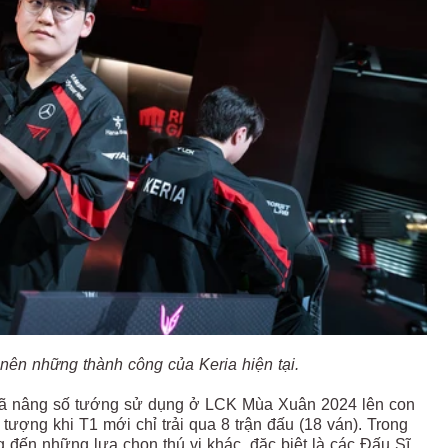
ên những thành công của Keria hiện tại.
a đã nâng số tướng sử dụng ở LCK Mùa Xuân 2024 lên con
n tượng khi T1 mới chỉ trải qua 8 trận đấu (18 ván). Trong
ng đến những lựa chọn thú vị khác, đặc biệt là các Đấu Sĩ