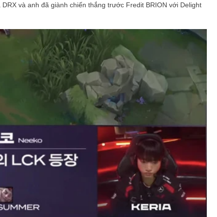
 DRX và anh đã giành chiến thắng trước Fredit BRION với Delight