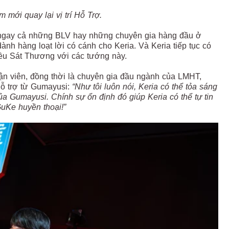
mới quay lại vị trí Hỗ Trợ.
 ngay cả những BLV hay những chuyên gia hàng đầu ở
nh hàng loạt lời có cánh cho Keria. Và Keria tiếp tục có
hiều Sát Thương với các tướng này.
ận viên, đồng thời là chuyên gia đầu ngành của LMHT,
hỗ trợ từ Gumayusi:
“Như tôi luôn nói, Keria có thể tỏa sáng
ủa Gumayusi. Chính sự ổn định đó giúp Keria có thể tự tin
GuKe huyền thoại!”