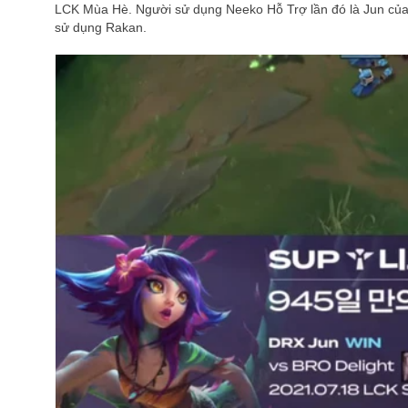
LCK Mùa Hè.
Người sử dụng Neeko Hỗ Trợ lần đó là Jun của
sử dụng Rakan.