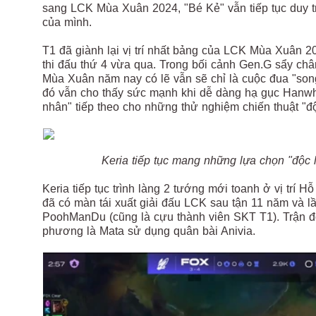
sang LCK Mùa Xuân 2024, "Bé Kẻ" vẫn tiếp tục duy t
của mình.
T1 đã giành lại vị trí nhất bảng của LCK Mùa Xuân 2
thi đấu thứ 4 vừa qua. Trong bối cảnh Gen.G sẩy chân 
Mùa Xuân năm nay có lẽ vẫn sẽ chỉ là cuộc đua "so
đó vẫn cho thấy sức mạnh khi dễ dàng hạ gục Hanwha
nhân" tiếp theo cho những thử nghiệm chiến thuật "độc 
Keria tiếp tục mang những lựa chọn "độc 
Keria tiếp tục trình làng 2 tướng mới toanh ở vị trí
đã có màn tái xuất giải đấu LCK sau tận 11 năm và l
PoohManDu (cũng là cựu thành viên SKT T1). Trận đ
phương là Mata sử dụng quân bài Anivia.