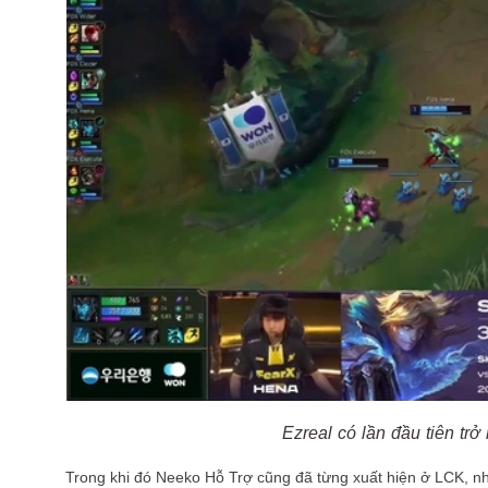
Ezreal có lần đầu tiên trở 
Trong khi đó Neeko Hỗ Trợ cũng đã từng xuất hiện ở LCK, n