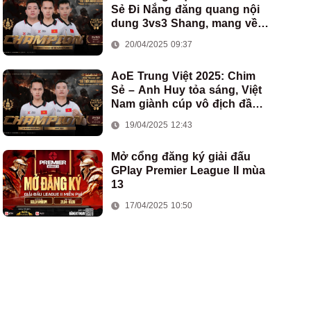
Sẻ Đi Nắng đăng quang nội
dung 3vs3 Shang, mang về
chức vô địch thứ hai cho
20/04/2025 09:37
đoàn AoE Việt Nam
AoE Trung Việt 2025: Chim
Sẻ – Anh Huy tỏa sáng, Việt
Nam giành cúp vô địch đầu
tiên ở thể thức 2vs2 Assyrian
19/04/2025 12:43
Mở cổng đăng ký giải đấu
GPlay Premier League II mùa
13
17/04/2025 10:50