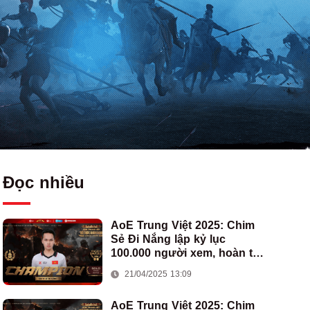
Đọc nhiều
AoE Trung Việt 2025: Chim
Sẻ Đi Nắng lập kỷ lục
100.000 người xem, hoàn tất
cú hat-trick vô địch cho AoE
21/04/2025 13:09
Việt Nam
AoE Trung Việt 2025: Chim