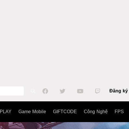
Đăng ký
PLAY
Game Mobile
GIFTCODE
Công Nghệ
FPS