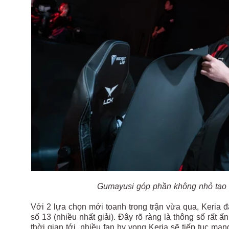
Gumayusi góp phần không nhỏ tạo n
Với 2 lựa chọn mới toanh trong trận vừa qua, Keri
số 13 (nhiều nhất giải). Đây rõ ràng là thông số rất ấ
thời gian tới, nhiều fan hy vọng Keria sẽ tiếp tục ma