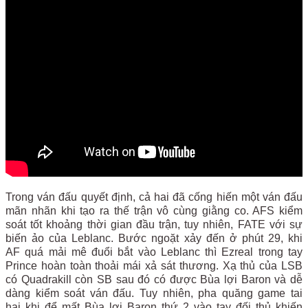
Trong ván đấu quyết định, cả hai đã cống hiến một ván đấu
mãn nhãn khi tạo ra thế trận vô cùng giằng co. AFS kiểm
soát tốt khoảng thời gian đầu trận, tuy nhiên, FATE với sự
biến ảo của Leblanc. Bước ngoặt xảy đến ở phút 29, khi
AF quá mải mê đuổi bắt vào Leblanc thì Ezreal trong tay
Prince hoàn toàn thoải mái xả sát thương. Xạ thủ của LSB
có Quadrakill còn SB sau đó có được Bùa lợi Baron và dễ
dàng kiểm soát ván đấu. Tuy nhiên, pha quăng game tai
hại khi để mất Bùa lợi Baron thứ 2 vào tay đối thủ khiến