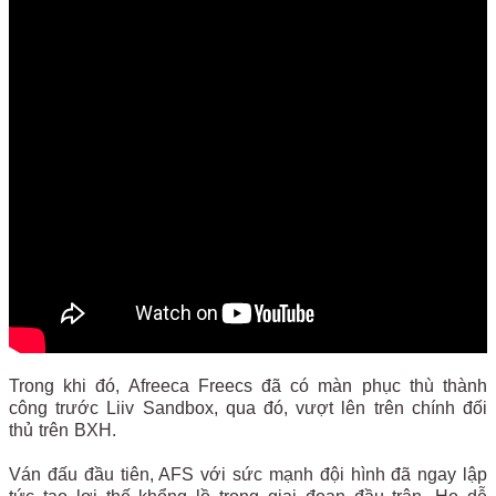
Trong khi đó, Afreeca Freecs đã có màn phục thù thành
công trước Liiv Sandbox, qua đó, vượt lên trên chính đối
thủ trên BXH.
Ván đấu đầu tiên, AFS với sức mạnh đội hình đã ngay lập