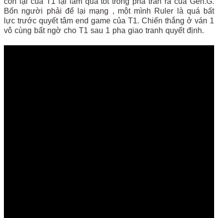
còn lại của T1 lại làm quá tốt trong pha tràn ra của Gen.G.
Bốn người phải để lại mạng , một mình Ruler là quá bất
lực trước quyết tâm end game của T1. Chiến thắng ở ván 1
vô cùng bất ngờ cho T1 sau 1 pha giao tranh quyết định.