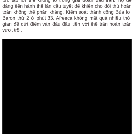
tức tạo lợi thế khổng lồ trong giai đoạn đầu trận. Họ dễ
dàng tiến hành thế lăn cầu tuyết để khiến cho đối thủ hoàn
toàn không thể phản kháng. Kiếm soát thành công Bùa lợi
Baron thứ 2 ở phút 33, Afreeca không mất quá nhiều thời
gian để dứt điểm ván đấu đầu tiên với thế trận hoàn toàn
vượt trội.