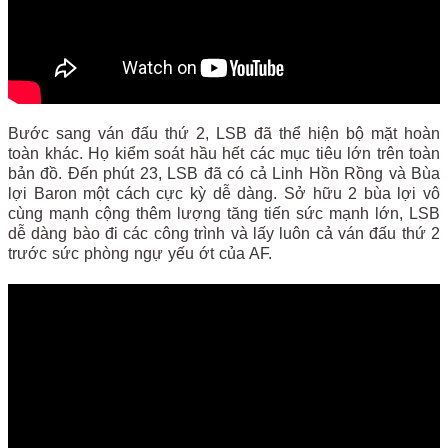
Bước sang ván đấu thứ 2, LSB đã thể hiện bộ mặt hoàn
toàn khác. Họ kiểm soát hầu hết các mục tiêu lớn trên toàn
bản đồ. Đến phút 23, LSB đã có cả Linh Hồn Rồng và Bùa
lợi Baron một cách cực kỳ dễ dàng. Sở hữu 2 bùa lợi vô
cùng mạnh cộng thêm lượng tăng tiến sức mạnh lớn, LSB
dễ dàng bào đi các công trình và lấy luôn cả ván đấu thứ 2
trước sức phòng ngự yếu ớt của AF.