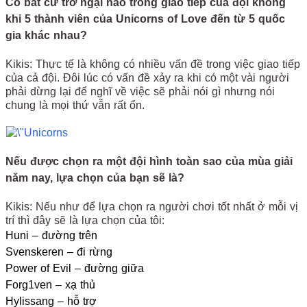
Có bất cứ trở ngại nào trong giao tiếp của đội không
khi 5 thành viên của Unicorns of Love đến từ 5 quốc
gia khác nhau?
Kikis: Thực tế là không có nhiều vấn đề trong việc giao tiếp
của cả đội. Đôi lúc có vấn đề xảy ra khi có một vài người
phải dừng lại để nghĩ về việc sẽ phải nói gì nhưng nói
chung là mọi thứ vẫn rất ổn.
Nếu được chọn ra một đội hình toàn sao của mùa giải
năm nay, lựa chọn của bạn sẽ là?
Kikis: Nếu như để lựa chọn ra người chơi tốt nhất ở mỗi vị
trí thì đây sẽ là lựa chọn của tôi:
Huni – đường trên
Svenskeren – đi rừng
Power of Evil – đường giữa
Forg1ven – xạ thủ
Hylissang – hỗ trợ