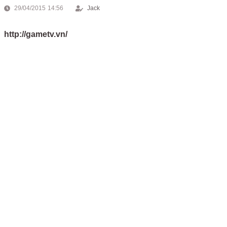
29/04/2015 14:56
Jack
http://gametv.vn/