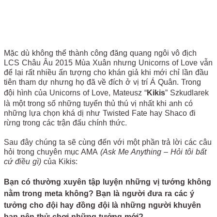
Mặc dù không thể thành công đăng quang ngôi vô địch
LCS Châu Âu 2015 Mùa Xuân nhưng Unicorns of Love vẫn
để lại rất nhiều ấn tượng cho khán giả khi mới chỉ lần đầu
tiên tham dự nhưng họ đã về đích ở vị trí Á Quân. Trong
đội hình của Unicorns of Love, Mateusz “
Kikis
” Szkudlarek
là một trong số những tuyển thủ thú vị nhất khi anh có
những lựa chọn khá dị như Twisted Fate hay Shaco đi
rừng trong các trận đấu chính thức.
Sau đây chúng ta sẽ cùng đến với một phần trả lời các câu
hỏi trong chuyên mục AMA
(Ask Me Anything – Hỏi tôi bất
cứ điều gì)
của Kikis:
Bạn có thường xuyên tập luyện những vị tướng không
nằm trong meta không? Bạn là người đưa ra các ý
tưởng cho đội hay đồng đội là những người khuyên
bạn nên thử chơi những tưởng mới?