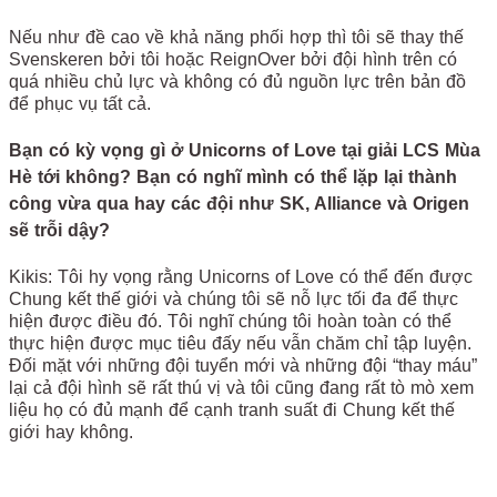
Nếu như đề cao về khả năng phối hợp thì tôi sẽ thay thế
Svenskeren bởi tôi hoặc ReignOver bởi đội hình trên có
quá nhiều chủ lực và không có đủ nguồn lực trên bản đồ
để phục vụ tất cả.
Bạn có kỳ vọng gì ở Unicorns of Love tại giải LCS Mùa
Hè tới không? Bạn có nghĩ mình có thể lặp lại thành
công vừa qua hay các đội như SK, Alliance và Origen
sẽ trỗi dậy?
Kikis: Tôi hy vọng rằng Unicorns of Love có thể đến được
Chung kết thế giới và chúng tôi sẽ nỗ lực tối đa để thực
hiện được điều đó. Tôi nghĩ chúng tôi hoàn toàn có thể
thực hiện được mục tiêu đấy nếu vẫn chăm chỉ tập luyện.
Đối mặt với những đội tuyển mới và những đội “thay máu”
lại cả đội hình sẽ rất thú vị và tôi cũng đang rất tò mò xem
liệu họ có đủ mạnh để cạnh tranh suất đi Chung kết thế
giới hay không.