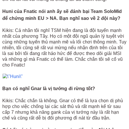
Huni của Fnatic nói anh ấy sẽ đánh bại Team SoloMid
để chứng minh EU > NA. Bạn nghĩ sao về 2 đội này?
Kikis: Cá nhân tôi nghĩ TSM hiện đang là đội tuyển mạnh
nhất của phương Tây. Họ có một đội ngũ quản lý tuyệt vời
cùng những tuyển thủ mạnh mẽ và lối chơi thông minh. Tuy
nhiên, tôi cũng sẽ rất vui mừng nếu nhận định trên của tôi
là sai bởi tôi đang rất háo hức để được theo dõi giải MSI
và những gì mà Fnatic có thể làm. Chắc chắn tôi sẽ cổ vũ
cho Fnatic!
Bạn có nghĩ Gnar là vị tướng đi rừng tốt?
Kikis: Chắc chắn là không. Gnar có thể là lựa chọn dị phù
hợp cho việc chống lại các sát thủ và rất mạnh kể từ sau
cấp 7 nhưng khả năng gank của vị tướng này là rất hạn
chế và cũng rất dễ bị đối phương đì nát từ đầu trận.