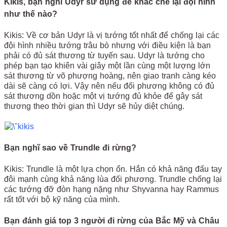
Kikis, bạn nghĩ Udyr sử dụng để khắc chế lại đội hình
như thế nào?
Kikis: Về cơ bản Udyr là vị tướng tốt nhất để chống lại các
đội hình nhiều tướng trâu bò nhưng với điều kiện là bạn
phải có đủ sát thương từ tuyến sau. Udyr là tướng cho
phép bạn tạo khiên vài giây một lần cùng một lượng lớn
sát thương từ võ phượng hoàng, nên giao tranh càng kéo
dài sẽ càng có lợi. Vậy nên nếu đối phương không có đủ
sát thương dồn hoặc một vị tướng đủ khỏe để gây sát
thương theo thời gian thì Udyr sẽ hủy diệt chúng.
Bạn nghĩ sao về Trundle đi rừng?
Kikis: Trundle là một lựa chọn ổn. Hắn có khả năng đấu tay
đôi mạnh cùng khả năng lùa đối phương. Trundle chống lại
các tướng đỡ đòn hạng nặng như Shyvanna hay Rammus
rất tốt với bộ kỹ năng của mình.
Bạn đánh giá top 3 người đi rừng của Bắc Mỹ và Châu