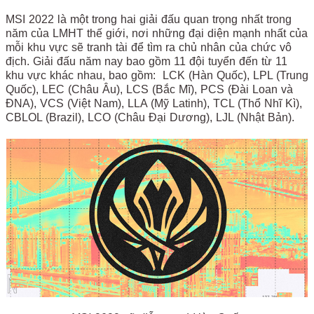
MSI 2022 là một trong hai giải đấu quan trọng nhất trong
năm của LMHT thế giới, nơi những đại diện mạnh nhất của
mỗi khu vực sẽ tranh tài để tìm ra chủ nhân của chức vô
địch. Giải đấu năm nay bao gồm 11 đội tuyển đến từ 11
khu vực khác nhau, bao gồm: LCK (Hàn Quốc), LPL (Trung
Quốc), LEC (Châu Âu), LCS (Bắc Mĩ), PCS (Đài Loan và
ĐNA), VCS (Việt Nam), LLA (Mỹ Latinh), TCL (Thổ Nhĩ Kì),
CBLOL (Brazil), LCO (Châu Đại Dương), LJL (Nhật Bản).