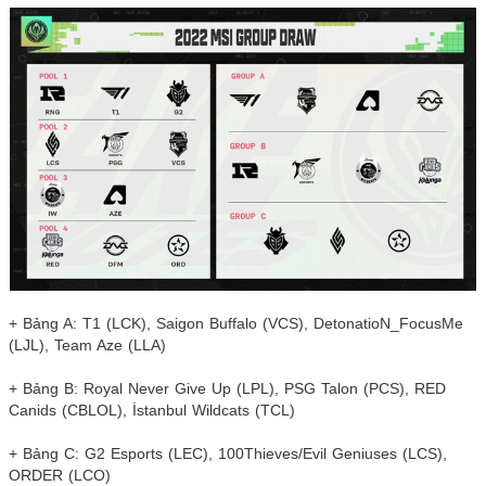
+ Bảng A: T1 (LCK), Saigon Buffalo (VCS), DetonatioN_FocusMe
(LJL), Team Aze (LLA)
+ Bảng B: Royal Never Give Up (LPL), PSG Talon (PCS), RED
Canids (CBLOL), İstanbul Wildcats (TCL)
+ Bảng C: G2 Esports (LEC), 100Thieves/Evil Geniuses (LCS),
ORDER (LCO)