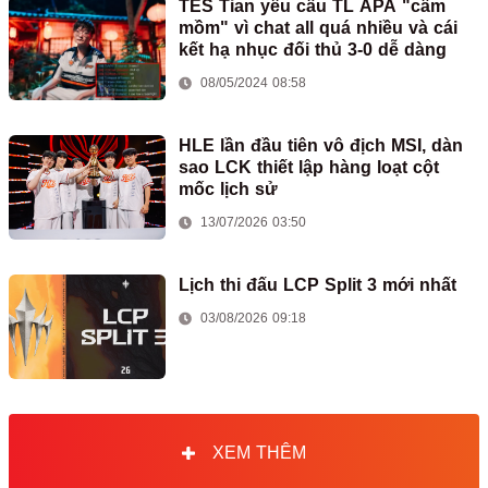
TES Tian yêu cầu TL APA "câm
mồm" vì chat all quá nhiều và cái
kết hạ nhục đối thủ 3-0 dễ dàng
08/05/2024 08:58
HLE lần đầu tiên vô địch MSI, dàn
sao LCK thiết lập hàng loạt cột
mốc lịch sử
13/07/2026 03:50
Lịch thi đấu LCP Split 3 mới nhất
03/08/2026 09:18
XEM THÊM