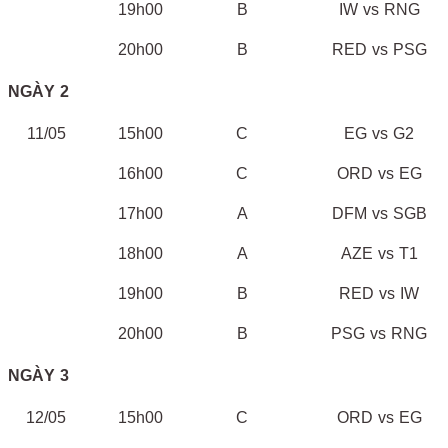
19h00
B
IW vs RNG
20h00
B
RED vs PSG
NGÀY 2
11/05
15h00
C
EG vs G2
16h00
C
ORD vs EG
17h00
A
DFM vs SGB
18h00
A
AZE vs T1
19h00
B
RED vs IW
20h00
B
PSG vs RNG
NGÀY 3
12/05
15h00
C
ORD vs EG