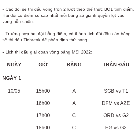
- Các đội sẽ thi đấu vòng tròn 2 lượt theo thể thức BO1 tính điểm.
Hai đội có điểm số cao nhất mỗi bảng sẽ giành quyền lọt vào
vòng hỗn chiến.
- Trường hợp hai đội bằng điểm, có thành tích đối đầu cân bằng
sẽ thi đấu Tiebreak để phân định thứ hạng.
- Lịch thi đấu giai đoạn vòng bảng MSI 2022:
NGÀY
GIỜ
BẢNG
TRẬN ĐẤU
NGÀY 1
10/05
15h00
A
SGB vs T1
16h00
A
DFM vs AZE
17h00
C
ORD vs G2
18h00
C
EG vs G2