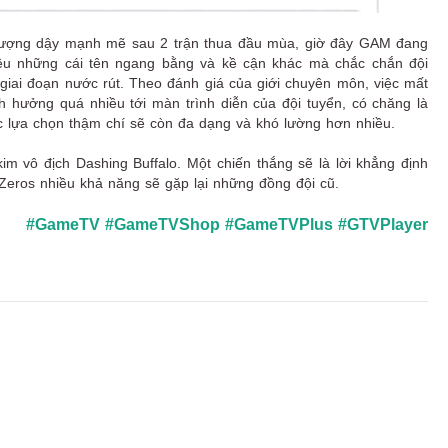
ua, gượng dậy mạnh mẽ sau 2 trận thua đầu mùa, giờ đây GAM đang
iều những cái tên ngang bằng và kề cận khác mà chắc chắn đội
ở giai đoạn nước rút. Theo đánh giá của giới chuyên môn, việc mất
hưởng quá nhiều tới màn trình diễn của đội tuyển, có chăng là
i các lựa chọn thậm chí sẽ còn đa dạng và khó lường hơn nhiều.
 vô địch Dashing Buffalo. Một chiến thắng sẽ là lời khẳng định
ros nhiều khả năng sẽ gặp lại những đồng đội cũ.
#GameTV
#GameTVShop
#GameTVPlus
#GTVPlayer