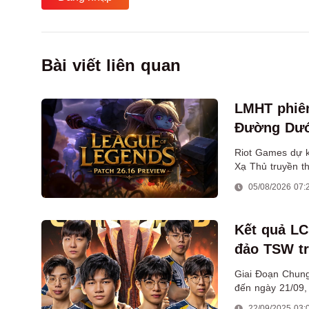
Bài viết liên quan
LMHT phiên
Đường Dướ
Riot Games dự k
Xạ Thủ truyền t
đường dưới.
05/08/2026 07:
Kết quả LC
đảo TSW tr
Giai Đoạn Chung
đến ngày 21/09,
Tiên Sơn ở Đà N
22/09/2025 03: