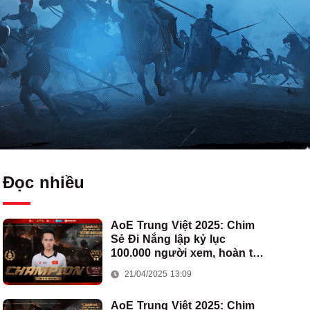
Đọc nhiều
AoE Trung Việt 2025: Chim
Sẻ Đi Nắng lập kỷ lục
100.000 người xem, hoàn tất
cú hat-trick vô địch cho AoE
21/04/2025 13:09
Việt Nam
AoE Trung Việt 2025: Chim