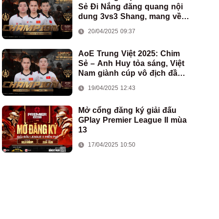
Sẻ Đi Nắng đăng quang nội
dung 3vs3 Shang, mang về
chức vô địch thứ hai cho
20/04/2025 09:37
đoàn AoE Việt Nam
AoE Trung Việt 2025: Chim
Sẻ – Anh Huy tỏa sáng, Việt
Nam giành cúp vô địch đầu
tiên ở thể thức 2vs2 Assyrian
19/04/2025 12:43
Mở cổng đăng ký giải đấu
GPlay Premier League II mùa
13
17/04/2025 10:50