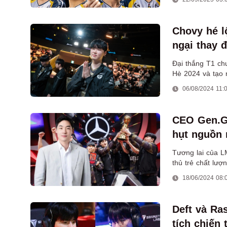
Chovy hé l
ngại thay 
Đại thắng T1 ch
Hè 2024 và tạo n
06/08/2024 11:
CEO Gen.G 
hụt nguồn 
Tương lai của L
thủ trẻ chất lượ
18/06/2024 08:
Deft và Ra
tích chiến