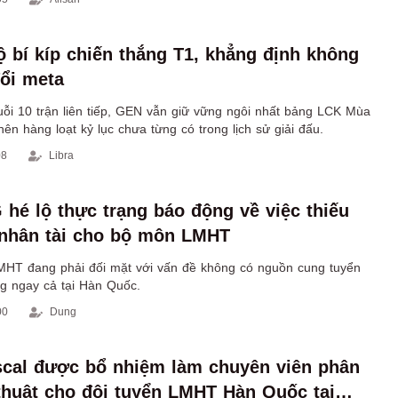
ộ bí kíp chiến thắng T1, khẳng định không
đổi meta
uỗi 10 trận liên tiếp, GEN vẫn giữ vững ngôi nhất bảng LCK Mùa
ên hàng loạt kỷ lục chưa từng có trong lịch sử giải đấu.
08
Libra
hé lộ thực trạng báo động về việc thiếu
nhân tài cho bộ môn LMHT
MHT đang phải đối mặt với vấn đề không có nguồn cung tuyển
ng ngay cả tại Hàn Quốc.
00
Dung
scal được bổ nhiệm làm chuyên viên phân
 thuật cho đội tuyển LMHT Hàn Quốc tại