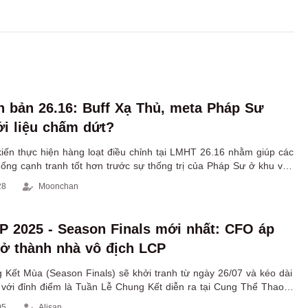
 bản 26.16: Buff Xạ Thủ, meta Pháp Sư
i liệu chấm dứt?
iến thực hiện hàng loạt điều chỉnh tại LMHT 26.16 nhằm giúp các
hống cạnh tranh tốt hơn trước sự thống trị của Pháp Sư ở khu vực
28
Moonchan
P 2025 - Season Finals mới nhất: CFO áp
ở thành nhà vô địch LCP
 Kết Mùa (Season Finals) sẽ khởi tranh từ ngày 26/07 và kéo dài
 với đỉnh điểm là Tuần Lễ Chung Kết diễn ra tại Cung Thể Thao
ẵng, Việt Nam trong 2 ngày 20-21/09.
05
Alisan