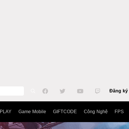
Đăng ký
PLAY
Game Mobile
GIFTCODE
Công Nghệ
FPS