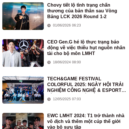
Chovy tiết lộ tình trạng chấn
thương của bản thân sau Vòng
Bảng LCK 2026 Round 1-2
01/06/2026 06:23
CEO Gen.G hé lộ thực trạng báo
động về việc thiếu hụt nguồn nhân
tài cho bộ môn LMHT
18/06/2024 08:00
TECH&GAME FESTIVAL
COLORFUL 2025: NGÀY HỘI TRẢI
NGHIỆM CÔNG NGHỆ & ESPORTS
ĐỈNH CAO TẠI HÀ NỘI
12/05/2025 07:03
EWC LMHT 2024: T1 trở thành nhà
vô địch và thêm một cúp thế giới
vào bộ sưu tập