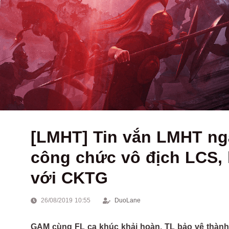
[LMHT] Tin vắn LMHT ngà
công chức vô địch LCS, l
với CKTG
26/08/2019 10:55
DuoLane
GAM cùng FL ca khúc khải hoàn, TL bảo vệ thành