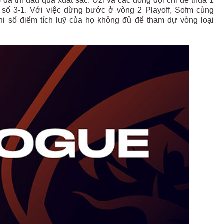
đã thi đấu quá xuất sắc. Uzi và các đồng đội chỉ để thua 1
ỉ số 3-1. Với việc dừng bước ở vòng 2 Playoff, Sofm cùng
i số điểm tích luỹ của họ không đủ để tham dự vòng loại