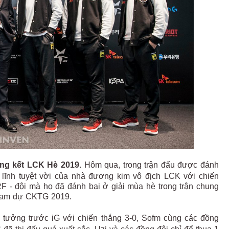
ng kết LCK Hè 2019.
Hôm qua, trong trận đấu được đánh
lĩnh tuyệt vời của nhà đương kim vô địch LCK với chiến
RF - đội mà họ đã đánh bại ở giải mùa hè trong trận chung
 tham dự CKTG 2019.
g tưởng trước iG với chiến thắng 3-0, Sofm cùng các đồng