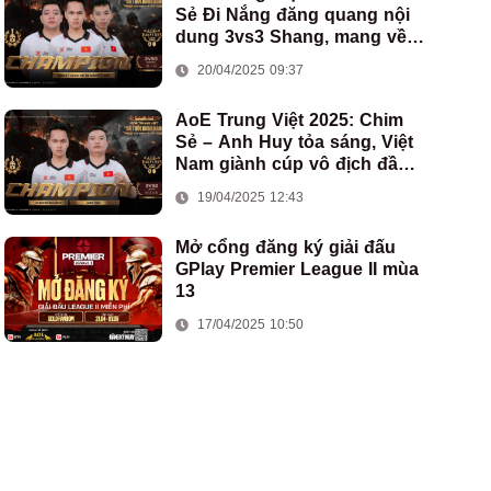
Sẻ Đi Nắng đăng quang nội
dung 3vs3 Shang, mang về
chức vô địch thứ hai cho
20/04/2025 09:37
đoàn AoE Việt Nam
AoE Trung Việt 2025: Chim
Sẻ – Anh Huy tỏa sáng, Việt
Nam giành cúp vô địch đầu
tiên ở thể thức 2vs2 Assyrian
19/04/2025 12:43
Mở cổng đăng ký giải đấu
GPlay Premier League II mùa
13
17/04/2025 10:50