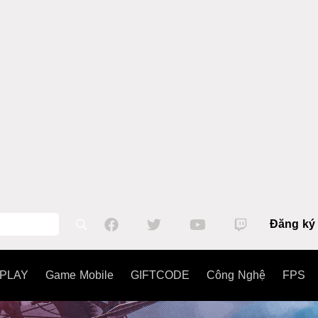
Đăng ký
PLAY
Game Mobile
GIFTCODE
Công Nghệ
FPS