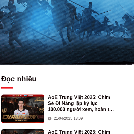
Đọc nhiều
AoE Trung Việt 2025: Chim
Sẻ Đi Nắng lập kỷ lục
100.000 người xem, hoàn tất
cú hat-trick vô địch cho AoE
21/04/2025 13:09
Việt Nam
AoE Trung Việt 2025: Chim