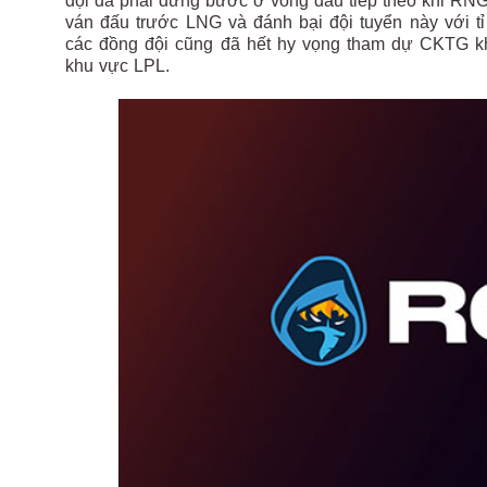
đội đã phải dừng bước ở vòng đấu tiếp theo khi RNG 
ván đấu trước LNG và đánh bại đội tuyển này với t
các đồng đội cũng đã hết hy vọng tham dự CKTG kh
khu vực LPL.