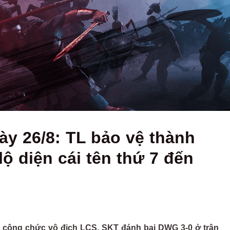
y 26/8: TL bảo vệ thành
ộ diện cái tên thứ 7 đến
 công chức vô địch LCS, SKT đánh bại DWG 3-0 ở trận