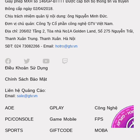
Giấy phép MXH số 146/GP-BTTTT Được cấp bởi bộ thông tin và truyền
thông cấp ngày 02/04/2018.
Chịu trách nhiệm quản lý nội dung: ông Nguyễn Minh Đức.
Đơn vị chủ quản: Công Ty Cổ phần công nghệ GTV Việt Nam.
Địa chỉ: 206/02 Tầng 2, Tòa nhà No1A Golden Land, Số 275 Nguyễn Trãi,
Thanh Xuân Trung. Thanh Xuân. Hà Nội
SĐT: 024 73082266 - Email:
hotro@gtv.vn
Điều Khoản Sử Dụng
Chính Sách Bảo Mật
Liên hệ Quảng Cáo:
Email:
sale@gtv.vn
AOE
GPLAY
Công Nghệ
PC/CONSOLE
Game Mobile
FPS
SPORTS
GIFTCODE
MOBA