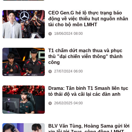
CEO Gen.G hé lộ thực trạng báo
động về việc thiếu hụt nguồn nhân
tài cho bộ môn LMHT
18/06/2024 08:00
T1 chấm dứt mạch thua và phục
thù "đại chiến viễn thông" thành
công
27/07/2024 06:00
Drama: Tân binh T1 Smash liên tục
tỏ thái độ và cãi lại các đàn anh
26/02/2025 04:00
BLV Văn Tùng, Hoàng Sama gửi lời
xin lỗi tới Zeus, cộng đồng LMHT