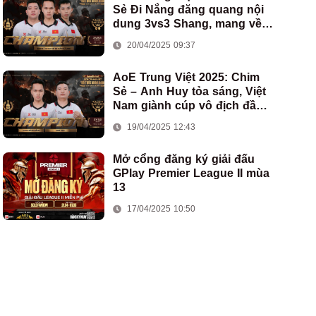
Sẻ Đi Nắng đăng quang nội
dung 3vs3 Shang, mang về
chức vô địch thứ hai cho
20/04/2025 09:37
đoàn AoE Việt Nam
AoE Trung Việt 2025: Chim
Sẻ – Anh Huy tỏa sáng, Việt
Nam giành cúp vô địch đầu
tiên ở thể thức 2vs2 Assyrian
19/04/2025 12:43
Mở cổng đăng ký giải đấu
GPlay Premier League II mùa
13
17/04/2025 10:50