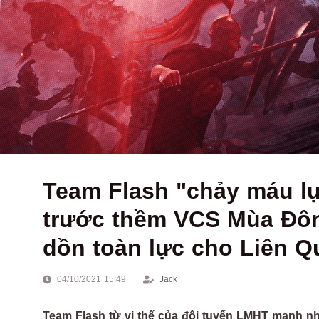
Team Flash "chảy máu l
trước thềm VCS Mùa Đôn
dồn toàn lực cho Liên Q
04/10/2021 15:49
Jack
Team Flash từ vị thế của đội tuyển LMHT mạnh nh