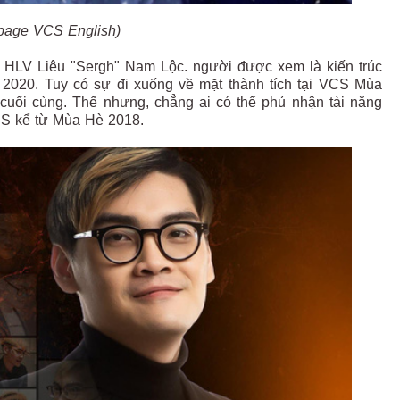
page VCS English)
với HLV Liêu "Sergh" Nam Lộc. người được xem là kiến trúc
 2020. Tuy có sự đi xuống về mặt thành tích tại VCS Mùa
cuối cùng. Thế nhưng, chẳng ai có thể phủ nhận tài năng
VCS kể từ Mùa Hè 2018.