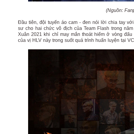
(Nguồn: Fan
Đầu tiên, đội tuyển áo cam - đen nói lời chia tay 
sư cho hai chức vô địch của Team Flash trong năm
Xuân 2021 khi chỉ may mắn thoát hiểm ở vòng đấu 
của vị HLV này trong suốt quá trình huấn luyện tại 