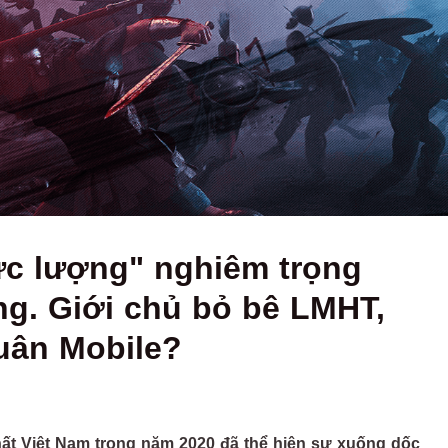
ực lượng" nghiêm trọng
g. Giới chủ bỏ bê LMHT,
uân Mobile?
ất Việt Nam trong năm 2020 đã thể hiện sự xuống dốc