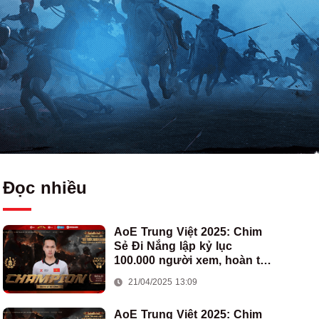
Đọc nhiều
AoE Trung Việt 2025: Chim
Sẻ Đi Nắng lập kỷ lục
100.000 người xem, hoàn tất
cú hat-trick vô địch cho AoE
21/04/2025 13:09
Việt Nam
AoE Trung Việt 2025: Chim