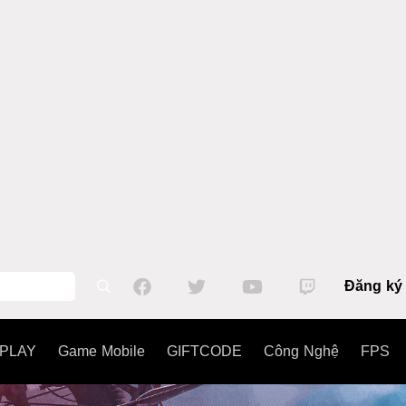
Đăng ký
PLAY
Game Mobile
GIFTCODE
Công Nghệ
FPS