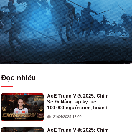
Đọc nhiều
AoE Trung Việt 2025: Chim
Sẻ Đi Nắng lập kỷ lục
100.000 người xem, hoàn tất
cú hat-trick vô địch cho AoE
21/04/2025 13:09
Việt Nam
AoE Trung Việt 2025: Chim