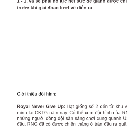
1 - 1, và sẽ phải nỗ lực hết sức để giành được ch
trước khi giai đoạn lượt về diễn ra.
Giới thiệu đội hình:
Royal Never Give Up
: Hạt giống số 2 đến từ khu
mình tại CKTG năm nay. Có thể xem đội hình của RNG
những người đồng đội sẵn sàng chơi xung quanh Uzi,
đấu. RNG đã có được chiến thắng ở trận đấu ra qu