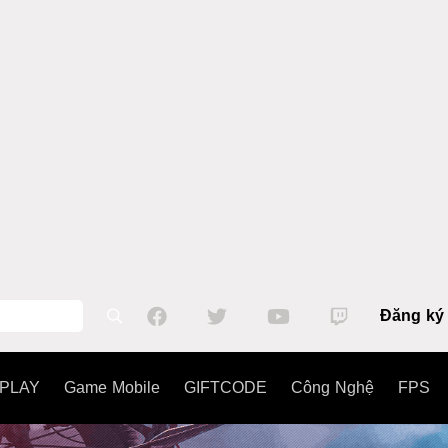
Đăng ký
PLAY
Game Mobile
GIFTCODE
Công Nghệ
FPS