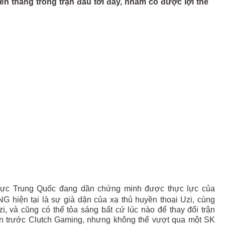
iến thắng trong trận đấu tới đây, nhằm có được lợi thế
 vực Trung Quốc đang dần chứng minh được thực lực của
 hiện tại là sự già dặn của xạ thủ huyền thoại Uzi, cùng
 và cũng có thể tỏa sáng bất cứ lúc nào để thay đổi trận
ân trước Clutch Gaming, nhưng không thể vượt qua một SK