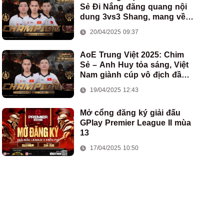
Sẻ Đi Nắng đăng quang nội
dung 3vs3 Shang, mang về
chức vô địch thứ hai cho
20/04/2025 09:37
đoàn AoE Việt Nam
AoE Trung Việt 2025: Chim
Sẻ – Anh Huy tỏa sáng, Việt
Nam giành cúp vô địch đầu
tiên ở thể thức 2vs2 Assyrian
19/04/2025 12:43
Mở cổng đăng ký giải đấu
GPlay Premier League II mùa
13
17/04/2025 10:50