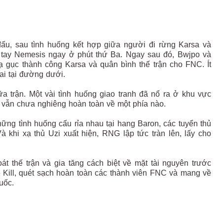
đấu, sau tình huống kết hợp giữa người đi rừng Karsa và
 tay Nemesis ngay ở phút thứ Ba. Ngay sau đó, Bwjpo và
ạ gục thành công Karsa và quân bình thế trận cho FNC. Ít
ai tại đường dưới.
a trận. Một vài tình huống giao tranh đã nổ ra ở khu vực
vẫn chưa nghiêng hoàn toàn về một phía nào.
ững tình huống cấu rỉa nhau tại hang Baron, các tuyển thủ
 khi xạ thủ Uzi xuất hiện, RNG lập tức tràn lên, lấy cho
 thế trận và gia tăng cách biệt về mặt tài nguyên trước
le Kill, quét sạch hoàn toàn các thành viên FNC và mang về
uốc.