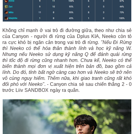
Không chỉ mạnh ở vai trò đi đường giữa, theo như chia sẻ
của Canyon - người đi rừng của Dplus KIA, Neeko còn tỏ
ra cực khó bị ngăn cản trong vai trò đi rừn
g. "Nếu Đi Rừng
thì Neeko có thể hóa thân thành lính và học kỹ năng W.
Nhưng nếu Neeko sử dụng kỹ năng Q để đánh quái rừng
thì tốc độ đi rừng cũng nhanh hơn. Chưa kể, Neeko có thể
biến thành mọi đơn vị xuất hiện trên bản đồ, bao gồm cả
lính. Do đó, tính bất ngờ càng cao hơn và Neeko sẽ trở nên
vô cùng nguy hiểm. Thêm nữa, khi giao tranh cũng rất khó
đối phó với Neeko"
. - Canyon chia sẻ sau chiến thắng 2 - 0
trước Liiv SANDBOX ngày ra quân.