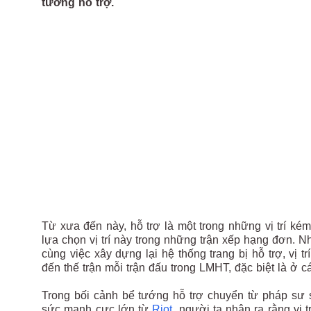
tướng hỗ trợ.
Từ xưa đến này, hỗ trợ là một trong những vị trí ké
lựa chọn vị trí này trong những trận xếp hạng đơn. N
cùng việc xây dựng lại hệ thống trang bị hỗ trợ, vị 
đến thế trận mỗi trận đấu trong LMHT, đặc biệt là ở 
Trong bối cảnh bể tướng hỗ trợ chuyển từ pháp sư 
sức mạnh cực lớn từ
Riot
, người ta nhận ra rằng vị 