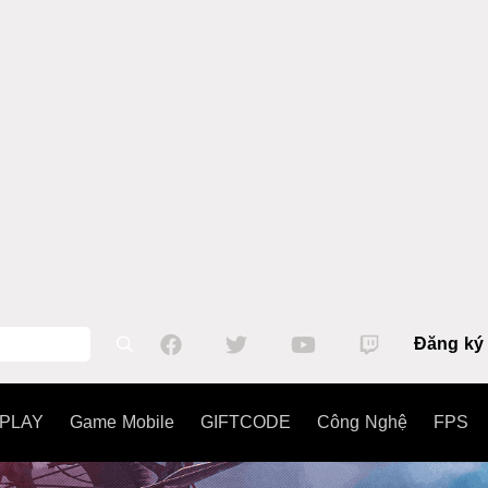
Đăng ký
PLAY
Game Mobile
GIFTCODE
Công Nghệ
FPS