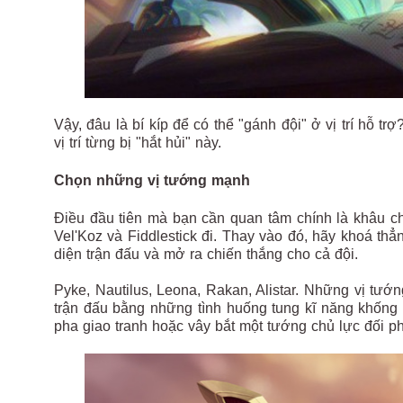
Vậy, đâu là bí kíp để có thể "gánh đội" ở vị trí hỗ 
vị trí từng bị "hắt hủi" này.
Chọn những vị tướng mạnh
Điều đầu tiên mà bạn cần quan tâm chính là khâu c
Vel'Koz và Fiddlestick đi. Thay vào đó, hãy khoá t
diện trận đấu và mở ra chiến thắng cho cả đội.
Pyke, Nautilus, Leona, Rakan, Alistar. Những vị tướ
trận đấu bằng những tình huống tung kĩ năng khốn
pha giao tranh hoặc vây bắt một tướng chủ lực đối 