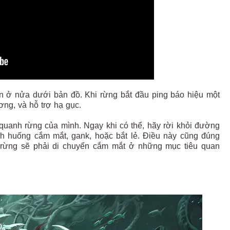
ìn ở nửa dưới bản đồ. Khi rừng bắt đầu ping báo hiệu một
ơng, và hỗ trợ hạ gục.
 quanh rừng của mình. Ngay khi có thể, hãy rời khỏi đường
ình huống cắm mắt, gank, hoặc bắt lẻ. Điều này cũng đúng
đi rừng sẽ phải di chuyển cắm mắt ở những mục tiêu quan