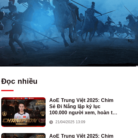
Đọc nhiều
AoE Trung Việt 2025: Chim
Sẻ Đi Nắng lập kỷ lục
100.000 người xem, hoàn tất
cú hat-trick vô địch cho AoE
21/04/2025 13:09
Việt Nam
AoE Trung Việt 2025: Chim