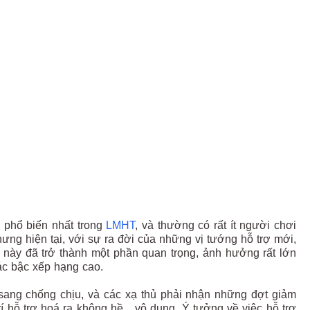
m phổ biến nhất trong
LMHT
, và thường có rất ít người chơi
hưng hiện tại, với sự ra đời của những vị tướng hỗ trợ mới,
trí này đã trở thành một phần quan trọng, ảnh hưởng rất lớn
các bậc xếp hạng cao.
sang chống chịu, và các xạ thủ phải nhận những đợt giảm
trí hỗ trợ hoá ra không hề... vô dụng. Ý tưởng về việc hỗ trợ