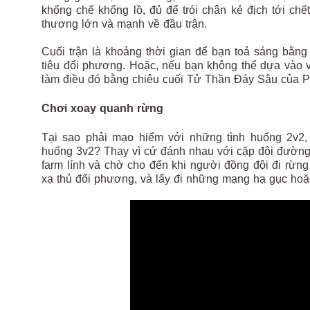
khống chế khổng lồ, đủ để trói chân kẻ địch tới chế
thương lớn và mạnh về đầu trận.
Cuối trận là khoảng thời gian để bạn toả sáng bằn
tiêu đối phương. Hoặc, nếu bạn không thể dựa vào 
làm điều đó bằng chiêu cuối Tử Thần Đáy Sâu của P
Chơi xoay quanh rừng
Tại sao phải mạo hiểm với những tình huống 2v2, 
huống 3v2? Thay vì cứ đánh nhau với cặp đôi đường d
farm lính và chờ cho đến khi người đồng đội đi rừng
xạ thủ đối phương, và lấy đi những mạng hạ gục hoặ