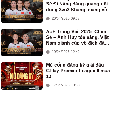
Sẻ Đi Nắng đăng quang nội
dung 3vs3 Shang, mang về
chức vô địch thứ hai cho
20/04/2025 09:37
đoàn AoE Việt Nam
AoE Trung Việt 2025: Chim
Sẻ – Anh Huy tỏa sáng, Việt
Nam giành cúp vô địch đầu
tiên ở thể thức 2vs2 Assyrian
19/04/2025 12:43
Mở cổng đăng ký giải đấu
GPlay Premier League II mùa
13
17/04/2025 10:50