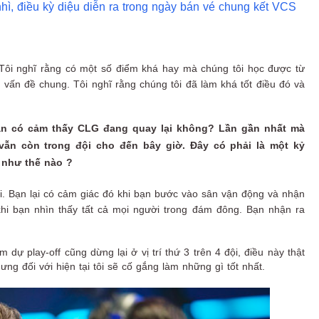
nhì, điều kỳ diệu diễn ra trong ngày bán vé chung kết VCS
 Tôi nghĩ rằng có một số điểm khá hay mà chúng tôi học được từ
vấn đề chung. Tôi nghĩ rằng chúng tôi đã làm khá tốt điều đó và
è, bạn có cảm thấy CLG đang quay lại không? Lần gần nhất mà
 vẫn còn trong đội cho đến bây giờ. Đây có phải là một kỷ
y như thế nào ?
ại. Bạn lại có cảm giác đó khi bạn bước vào sân vận động và nhận
hi bạn nhìn thấy tất cả mọi người trong đám đông. Bạn nhận ra
 dự play-off cũng dừng lại ở vị trí thứ 3 trên 4 đội, điều này thật
ưng đối với hiện tại tôi sẽ cố gắng làm những gì tốt nhất.