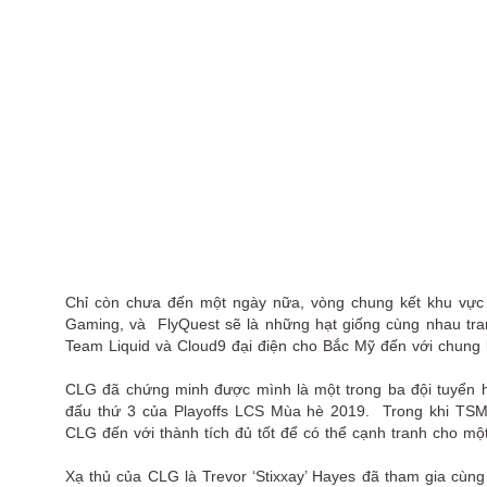
Chỉ còn chưa đến một ngày nữa, vòng chung kết khu vực
Gaming, và FlyQuest sẽ là những hạt giống cùng nhau tranh 
Team Liquid và Cloud9 đại điện cho Bắc Mỹ đến với chung k
CLG đã chứng minh được mình là một trong ba đội tuyển h
đấu thứ 3 của Playoffs LCS Mùa hè 2019. Trong khi TSM c
CLG đến với thành tích đủ tốt để có thể cạnh tranh cho một
Xạ thủ của CLG là Trevor ‘Stixxay’ Hayes đã tham gia cùng