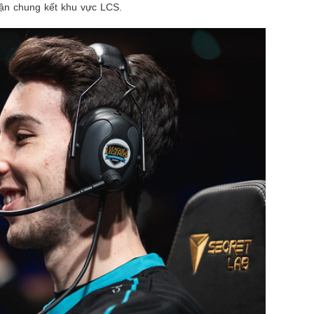
rận chung kết khu vực LCS.