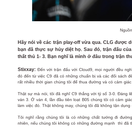
Nguồn
Hãy nói về các trận play-off vừa qua. CLG được d
bạn đã thực sự hủy diệt họ. Sau đó, trận đấu c
thất thủ 1- 3. Bạn nghĩ là mình ở đâu trong trận t
Stixxay:
Đến với trận đấu với Cloud9, mọi người đều nghĩ
đó đến từ việc C9 đã có những chuẩn bị và các đối sách để 
rất nhiều thời gian chúng tôi để thua đường và có cảm giá
Thật sự mà nói, tôi đã nghĩ C9 thắng với tỷ số 3-0. Đáng l
ván 3. Ở ván 4, lần đầu tiên loạt B05 chúng tôi có cảm giác
làm việc đó. Thật không may, chúng tôi đã không tận dụng
Tôi nghĩ rằng chúng tôi là có những chất tướng đi đường
nhiên, nếu chúng tôi không có những đường mạnh thì đã thu