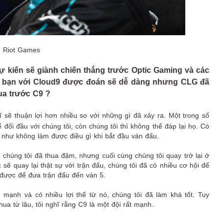
 Riot Games
ự kiến sẽ giành chiến thắng trước Optic Gaming và các
ủa bạn với Cloud9 được đoán sẽ dễ dàng nhưng CLG đã
hua trước C9 ?
 sẽ thuận lợi hơn nhiều so với những gì đã xảy ra. Một trong số
đối đầu với chúng tôi, còn chúng tôi thì không thể đáp lại họ. Có
c như không làm được điều gì khi bắt đầu ván đấu.
ẽ chúng tôi đã thua đậm, nhưng cuối cùng chúng tôi quay trở lại ở
 sẽ quay lại thật sự với trận đấu, chúng tôi đã có nhiều cơ hội để
 được để đưa trận đấu đến ván 5.
 mạnh và có nhiều lợi thế từ nó, chúng tôi đã làm khá tốt. Tuy
a từ lâu, tôi nghĩ rằng C9 là một đội rất mạnh.