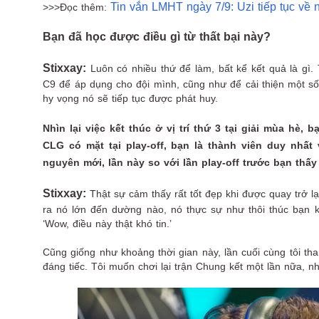
Tin vắn LMHT ngày 7/9: Uzi tiếp tục về 
>>>Đọc thêm:
Bạn đã học được điều gì từ thất bại này?
Stixxay:
Luôn có nhiều thứ để làm, bất kể kết quả là gì.
C9 để áp dụng cho đội mình, cũng như để cải thiện một số 
hy vọng nó sẽ tiếp tục được phát huy.
Nhìn lại việc kết thúc ở vị trí thứ 3 tại giải mùa h
CLG có mặt tại play-off, bạn là thành viên duy nhất
nguyên mới, lần này so với lần play-off trước bạn thấ
Stixxay:
Thật sự cảm thấy rất tốt đẹp khi được quay trở l
ra nó lớn đến dường nào, nó thực sự như thôi thúc bạn k
‘Wow, điều này thật khó tin.’
Cũng giống như khoảng thời gian này, lần cuối cùng tôi tham
đáng tiếc. Tôi muốn chơi lại trận Chung kết một lần nữa, nh