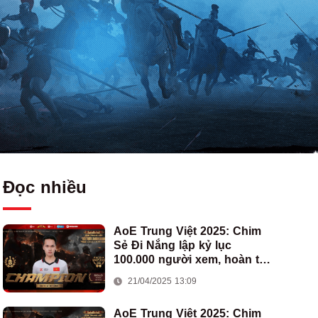
Đọc nhiều
AoE Trung Việt 2025: Chim
Sẻ Đi Nắng lập kỷ lục
100.000 người xem, hoàn tất
cú hat-trick vô địch cho AoE
21/04/2025 13:09
Việt Nam
AoE Trung Việt 2025: Chim