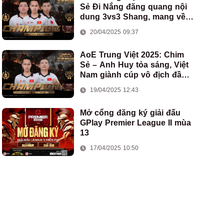
Sẻ Đi Nắng đăng quang nội
dung 3vs3 Shang, mang về
chức vô địch thứ hai cho
20/04/2025 09:37
đoàn AoE Việt Nam
AoE Trung Việt 2025: Chim
Sẻ – Anh Huy tỏa sáng, Việt
Nam giành cúp vô địch đầu
tiên ở thể thức 2vs2 Assyrian
19/04/2025 12:43
Mở cổng đăng ký giải đấu
GPlay Premier League II mùa
13
17/04/2025 10:50