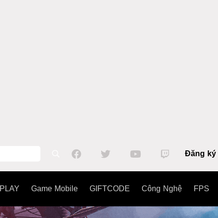
Đăng ký
PLAY
Game Mobile
GIFTCODE
Công Nghệ
FPS