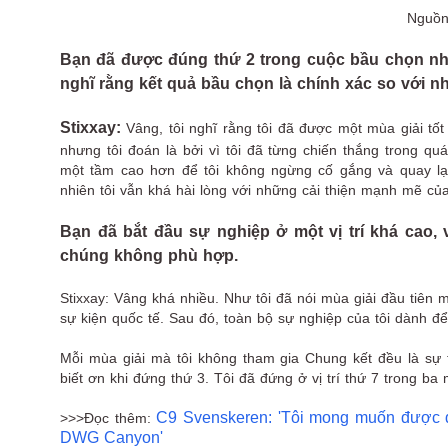
Nguồn
Bạn đã được đúng thứ 2 trong cuộc bầu chọn nhữ
nghĩ rằng kết quả bầu chọn là chính xác so vớ
Stixxay:
Vâng, tôi nghĩ rằng tôi đã được một mùa giải tốt 
nhưng tôi đoán là bởi vì tôi đã từng chiến thắng trong qu
một tầm cao hơn để tôi không ngừng cố gắng và quay lại.
nhiên tôi vẫn khá hài lòng với những cải thiện mạnh mẽ của
Bạn đã bắt đầu sự nghiệp ở một vị trí khá cao, v
chúng không phù hợp.
Stixxay: Vâng khá nhiều. Như tôi đã nói mùa giải đầu tiên mà 
sự kiện quốc tế. Sau đó, toàn bộ sự nghiệp của tôi dành để 
Mỗi mùa giải mà tôi không tham gia Chung kết đều là sự th
biết ơn khi đứng thứ 3. Tôi đã đứng ở vị trí thứ 7 trong ba 
C9 Svenskeren: 'Tôi mong muốn được 
>>>Đọc thêm:
DWG Canyon'