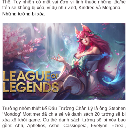
Thể. Tuy nhiên có một vài đơn vị lính thuộc những tộc/hệ
trên sẽ không bị xóa, ví dụ như Zed, Kindred và Morgana.
Những tướng bị xóa
Trưởng nhóm thiết kế Đấu Trường Chân Lý là ông Stephen
‘Mortdog’ Mortimer đã chia sẻ về danh sách 20 tướng sẽ bị
xóa xổ khỏi game. Cụ thể danh sách tướng sẽ bị xóa bao
gồm: Ahri, Aphelios, Ashe, Cassiopeia, Evelynn, Ezreal,