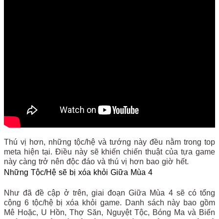
Thú vị hơn, những tộc/hệ và tướng này đều nằm trong top
meta hiện tại. Điều này sẽ khiến chiến thuật của tựa game
này càng trở nên độc đáo và thú vị hơn bao giờ hết.
Những Tộc/Hệ sẽ bị xóa khỏi Giữa Mùa 4
Như đã đề cập ở trên, giai đoạn Giữa Mùa 4 sẽ có tổng
cộng 6 tộc/hệ bị xóa khỏi game. Danh sách này bao gồm
Mê Hoặc, U Hồn, Thợ Săn, Nguyệt Tộc, Bóng Ma và Biến