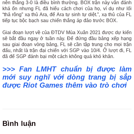
nên thắng 3-0 là điều bình thường. BOX trận này vẫn đánh
khá ổn nhưng FL đã hiểu cách chơi của họ, ví dụ như lối
“thả rông” xạ thủ Ara, để Ara tự sinh tự diệt.”, xạ thủ của FL
tiếp tục bộc bạch sau chiến thắng áp đảo trước BOX.
Giai đoạn lượt về của ĐTDV Mùa Xuân 2021 được dự kiến
sẽ bắt đầu ngay ở tuần này. Để đứng đầu bảng xếp hạng
sau giai đoạn vòng bảng, FL sẽ cần tập trung cho mọi trận
đấu, nhất là trận đại chiến với SGP vào 10/4. Ở lượt đi, FL
đã để SGP đánh bại một cách không quá khó khăn.
>>> Fan LMHT chuẩn bị được làm
mới suy nghĩ với dòng trang bị sắp
được Riot Games thêm vào trò chơi
Bình luận