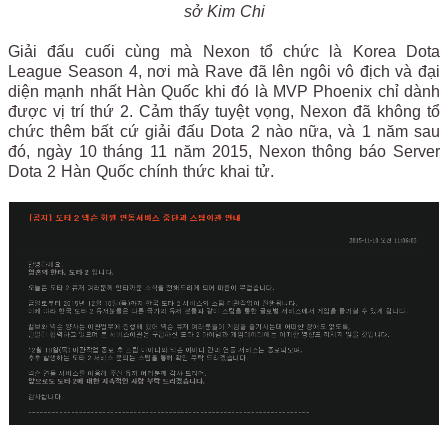
sở Kim Chi
Giải đấu cuối cùng mà Nexon tổ chức là Korea Dota
League Season 4, nơi mà Rave đã lên ngôi vô địch và đại
diện mạnh nhất Hàn Quốc khi đó là MVP Phoenix chỉ dành
được vị trí thứ 2. Cảm thấy tuyệt vọng, Nexon đã không tổ
chức thêm bất cứ giải đấu Dota 2 nào nữa, và 1 năm sau
đó, ngày 10 tháng 11 năm 2015, Nexon thông báo Server
Dota 2 Hàn Quốc chính thức khai tử.