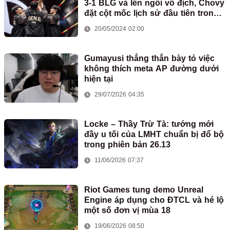
3-1 BLG và lên ngôi vô địch, Chovy
đặt cột mốc lịch sử đầu tiên trong
sự nghiệp
20/05/2024 02:00
Gumayusi thẳng thắn bày tỏ việc
không thích meta AP đường dưới
hiện tại
29/07/2026 04:35
Locke – Thầy Trừ Tà: tướng mới
đầy u tối của LMHT chuẩn bị đổ bộ
trong phiên bản 26.13
11/06/2026 07:37
Riot Games tung demo Unreal
Engine áp dụng cho ĐTCL và hé lộ
một số đơn vị mùa 18
19/06/2026 08:50