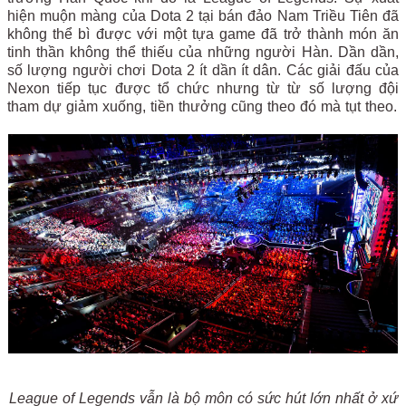
hiện muộn màng của Dota 2 tại bán đảo Nam Triều Tiên đã
không thể bì được với một tựa game đã trở thành món ăn
tinh thần không thể thiếu của những người Hàn. Dần dần,
số lượng người chơi Dota 2 ít dần ít dân. Các giải đấu của
Nexon tiếp tục được tổ chức nhưng từ từ số lượng đội
tham dự giảm xuống, tiền thưởng cũng theo đó mà tụt theo.
League of Legends vẫn là bộ môn có sức hút lớn nhất ở xứ