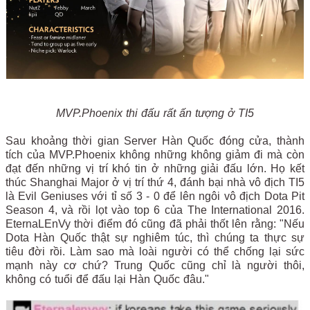
MVP.Phoenix thi đấu rất ấn tượng ở TI5
Sau khoảng thời gian Server Hàn Quốc đóng cửa, thành
tích của MVP.Phoenix không những không giảm đi mà còn
đạt đến những vị trí khó tin ở những giải đấu lớn. Họ kết
thúc Shanghai Major ở vị trí thứ 4, đánh bại nhà vô địch TI5
là Evil Geniuses với tỉ số 3 - 0 để lên ngôi vô địch Dota Pit
Season 4, và rồi lọt vào top 6 của The International 2016.
EternaLEnVy thời điểm đó cũng đã phải thốt lên rằng: "Nếu
Dota Hàn Quốc thật sự nghiêm túc, thì chúng ta thực sự
tiêu đời rồi. Làm sao mà loài người có thể chống lại sức
mạnh này cơ chứ? Trung Quốc cũng chỉ là người thôi,
không có tuổi để đấu lại Hàn Quốc đâu."