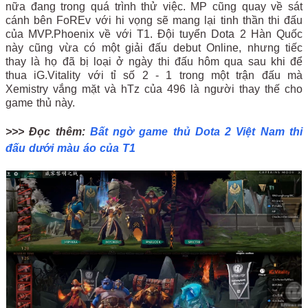
nữa đang trong quá trình thử việc. MP cũng quay về sát
cánh bên FoREv với hi vọng sẽ mang lại tinh thần thi đấu
của MVP.Phoenix về với T1. Đội tuyển Dota 2 Hàn Quốc
này cũng vừa có một giải đấu debut Online, nhưng tiếc
thay là họ đã bị loại ở ngày thi đấu hôm qua sau khi để
thua iG.Vitality với tỉ số 2 - 1 trong một trận đấu mà
Xemistry vắng mặt và hTz của 496 là người thay thế cho
game thủ này.
>>> Đọc thêm:
Bất ngờ game thủ Dota 2 Việt Nam thi
đấu dưới màu áo của T1