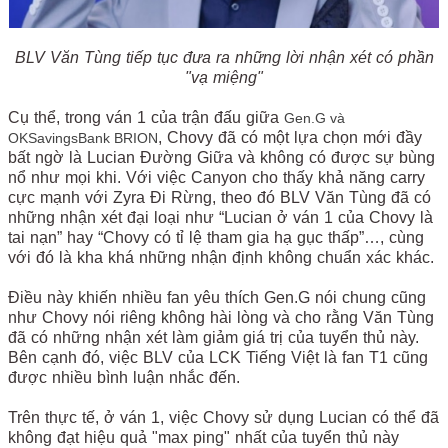
BLV Văn Tùng tiếp tục đưa ra những lời nhận xét có phần
"vạ miệng"
Cụ thể, trong ván 1 của trận đấu giữa
Gen.G và
, Chovy đã có một lựa chọn mới đầy
OKSavingsBank BRION
bất ngờ là Lucian Đường Giữa và không có được sự bùng
nổ như mọi khi. Với việc Canyon cho thấy khả năng carry
cực mạnh với Zyra Đi Rừng, theo đó BLV Văn Tùng đã có
những nhận xét đại loại như “Lucian ở ván 1 của Chovy là
tai nạn” hay “Chovy có tỉ lệ tham gia hạ gục thấp”…, cùng
với đó là kha khá những nhận định không chuẩn xác khác.
Điều này khiến nhiều fan yêu thích Gen.G nói chung cũng
như Chovy nói riêng không hài lòng và cho rằng Văn Tùng
đã có những nhận xét làm giảm giá trị của tuyển thủ này.
Bên cạnh đó, việc BLV của LCK Tiếng Việt là fan T1 cũng
được nhiều bình luận nhắc đến.
Trên thực tế, ở ván 1, việc Chovy sử dụng Lucian có thể đã
không đạt hiệu quả "max ping" nhất của tuyển thủ này