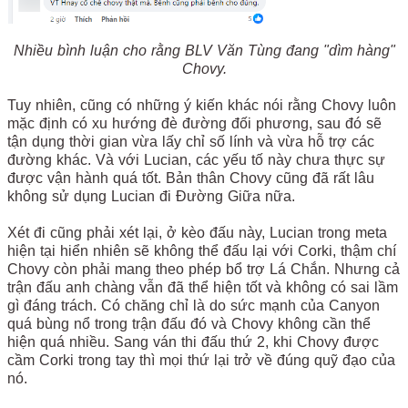
Nhiều bình luận cho rằng BLV Văn Tùng đang "dìm hàng"
Chovy.
Tuy nhiên, cũng có những ý kiến khác nói rằng Chovy luôn
mặc định có xu hướng đè đường đối phương, sau đó sẽ
tận dụng thời gian vừa lấy chỉ số lính và vừa hỗ trợ các
đường khác. Và với Lucian, các yếu tố này chưa thực sự
được vận hành quá tốt. Bản thân Chovy cũng đã rất lâu
không sử dụng Lucian đi Đường Giữa nữa.
Xét đi cũng phải xét lại, ở kèo đấu này, Lucian trong meta
hiện tại hiển nhiên sẽ không thể đấu lại với Corki, thậm chí
Chovy còn phải mang theo phép bổ trợ Lá Chắn. Nhưng cả
trận đấu anh chàng vẫn đã thể hiện tốt và không có sai lầm
gì đáng trách. Có chăng chỉ là do sức mạnh của Canyon
quá bùng nổ trong trận đấu đó và Chovy không cần thể
hiện quá nhiều. Sang ván thi đấu thứ 2, khi Chovy được
cầm Corki trong tay thì mọi thứ lại trở về đúng quỹ đạo của
nó.