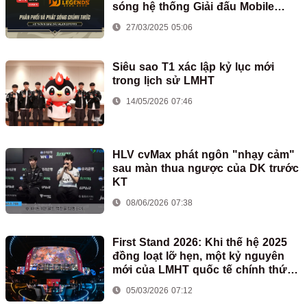
sóng hệ thống Giải đấu Mobile
Legends: Bang Bang tại Việt Nam
27/03/2025 05:06
Siêu sao T1 xác lập kỷ lục mới
trong lịch sử LMHT
14/05/2026 07:46
HLV cvMax phát ngôn "nhạy cảm"
sau màn thua ngược của DK trước
KT
08/06/2026 07:38
First Stand 2026: Khi thế hệ 2025
đồng loạt lỡ hẹn, một kỷ nguyên
mới của LMHT quốc tế chính thức
mở ra
05/03/2026 07:12