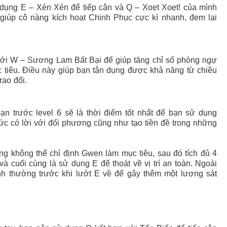
sử dụng E – Xén Xén để tiếp cận và Q – Xoẹt Xoẹt! của mình
giúp cô nàng kích hoạt Chinh Phục cực kì nhanh, đem lại
 với W – Sương Lam Bất Bại để giúp tăng chỉ số phòng ngự
 tiêu. Điều này giúp bạn tận dụng được khả năng từ chiêu
rao đổi.
ạn trước level 6 sẽ là thời điểm tốt nhất để bạn sử dụng
hức có lời với đối phương cũng như tạo tiền đề trong những
g không thể chỉ định Gwen làm mục tiêu, sau đó tích đủ 4
à cuối cùng là sử dụng E để thoát về vị trí an toàn. Ngoài
ánh thường trước khi lướt E về để gây thêm một lượng sát