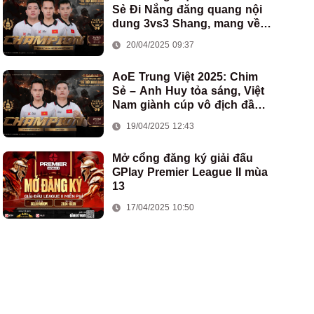
Sẻ Đi Nắng đăng quang nội
dung 3vs3 Shang, mang về
chức vô địch thứ hai cho
20/04/2025 09:37
đoàn AoE Việt Nam
AoE Trung Việt 2025: Chim
Sẻ – Anh Huy tỏa sáng, Việt
Nam giành cúp vô địch đầu
tiên ở thể thức 2vs2 Assyrian
19/04/2025 12:43
Mở cổng đăng ký giải đấu
GPlay Premier League II mùa
13
17/04/2025 10:50