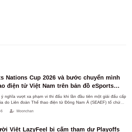
s Nations Cup 2026 và bước chuyển mình
ao điện tử Việt Nam trên bản đồ eSports
 nghĩa vượt xa phạm vi thi đấu khi lần đầu tiên một giải đấu cấp
gia do Liên đoàn Thể thao điện tử Đông Nam Á (SEAEF) tổ chức
ệt Nam.
46
Moonchan
ười Việt LazyFeel bị cấm tham dự Playoffs