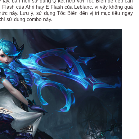
ở tay, bạn nên sử dụng Q kết hợp với Tốc Biến để tiếp cận
Flash của Ahri hay E Flash của Leblanc, vì vậy không quá
ức này. Lưu ý, sử dụng Tốc Biến đến vị trí mục tiêu ngay
 khi sử dụng combo này.