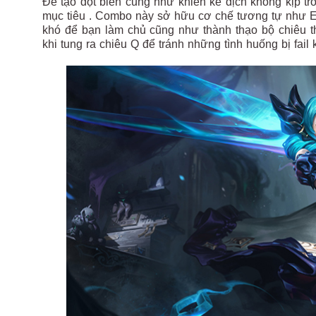
Để tạo đột biến cũng như khiến kẻ địch không kịp tr
mục tiêu . Combo này sở hữu cơ chế tương tự như E 
khó để bạn làm chủ cũng như thành thạo bộ chiêu th
khi tung ra chiêu Q để tránh những tình huống bị fail