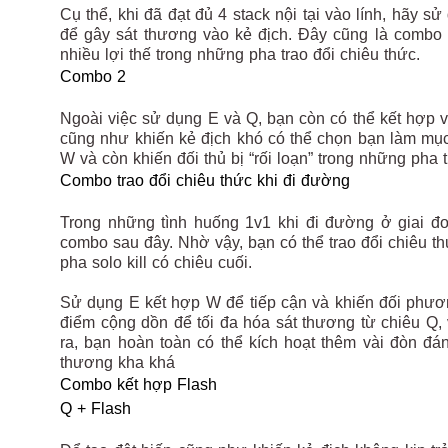
Cụ thể, khi đã đạt đủ 4 stack nội tại vào lính, hãy 
để gây sát thương vào kẻ địch. Đây cũng là combo 
nhiều lợi thế trong những pha trao đổi chiêu thức.
Combo 2
Ngoài việc sử dụng E và Q, bạn còn có thể kết hợp
cũng như khiến kẻ địch khó có thể chọn bạn làm mục
W và còn khiến đối thủ bị “rối loạn” trong những pha t
Combo trao đổi chiêu thức khi đi đường
Trong những tình huống 1v1 khi đi đường ở giai đo
combo sau đây. Nhờ vậy, bạn có thể trao đổi chiêu t
pha solo kill có chiêu cuối.
Sử dụng E kết hợp W để tiếp cận và khiến đối phươn
điểm cộng dồn để tối đa hóa sát thương từ chiêu Q, v
ra, bạn hoàn toàn có thể kích hoạt thêm vài đòn đ
thương kha khá
Combo kết hợp Flash
Q + Flash