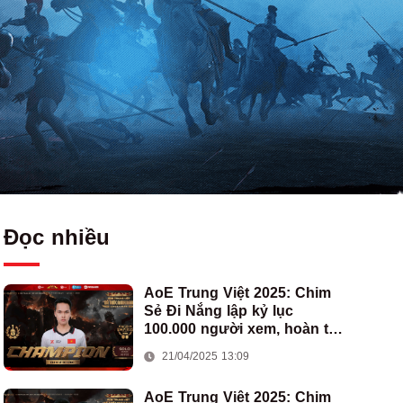
Đọc nhiều
AoE Trung Việt 2025: Chim
Sẻ Đi Nắng lập kỷ lục
100.000 người xem, hoàn tất
cú hat-trick vô địch cho AoE
21/04/2025 13:09
Việt Nam
AoE Trung Việt 2025: Chim