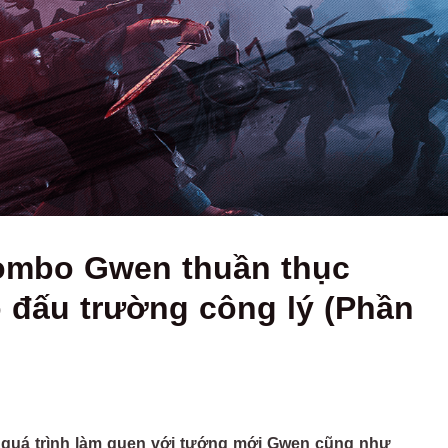
ombo Gwen thuần thục
 đấu trường công lý (Phần
g quá trình làm quen với tướng mới Gwen cũng như