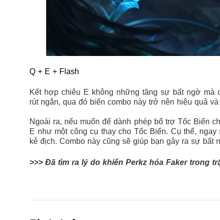
Q + E + Flash
Kết hợp chiêu E không những tăng sự bất ngờ mà c
rút ngắn, qua đó biến combo này trở nên hiệu quả và
Ngoài ra, nếu muốn để dành phép bổ trợ Tốc Biến ch
E như một công cụ thay cho Tốc Biến. Cụ thể, ngay s
kẻ địch. Combo này cũng sẽ giúp bạn gây ra sự bất 
>>> Đã tìm ra lý do khiến Perkz hóa Faker trong 