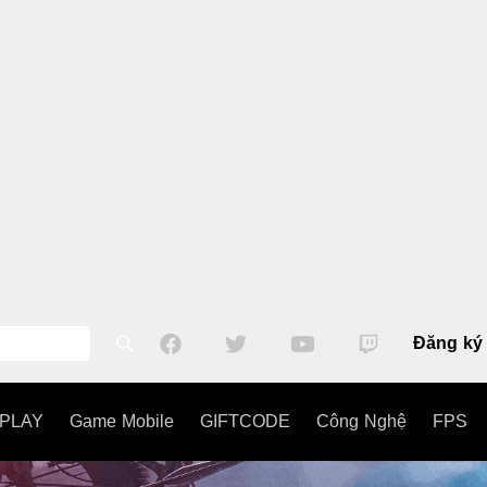
Đăng ký
PLAY
Game Mobile
GIFTCODE
Công Nghệ
FPS