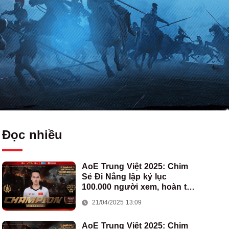
Đọc nhiều
AoE Trung Việt 2025: Chim
Sẻ Đi Nắng lập kỷ lục
100.000 người xem, hoàn tất
cú hat-trick vô địch cho AoE
21/04/2025 13:09
Việt Nam
AoE Trung Việt 2025: Chim