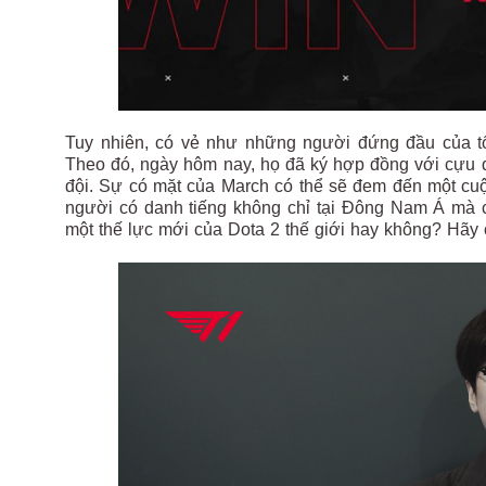
Tuy nhiên, có vẻ như những người đứng đầu của tổ
Theo đó, ngày hôm nay, họ đã ký hợp đồng với cựu 
đội. Sự có mặt của March có thể sẽ đem đến một cu
người có danh tiếng không chỉ tại Đông Nam Á mà cò
một thế lực mới của Dota 2 thế giới hay không? Hãy c