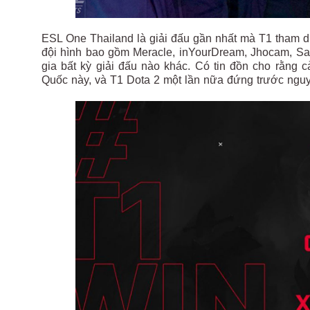
ESL One Thailand là giải đấu gần nhất mà T1 tham dự
đội hình bao gồm Meracle, inYourDream, Jhocam, S
gia bất kỳ giải đấu nào khác. Có tin đồn cho rằng 
Quốc này, và T1 Dota 2 một lần nữa đứng trước nguy c