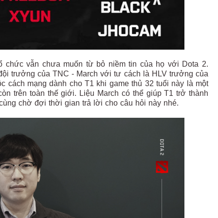
 chức vẫn chưa muốn từ bỏ niềm tin của họ với Dota 2.
đội trưởng của TNC - March với tư cách là HLV trưởng của
ộc cách mạng dành cho T1 khi game thủ 32 tuổi này là một
n trên toàn thế giới. Liệu March có thể giúp T1 trở thành
ùng chờ đợi thời gian trả lời cho câu hỏi này nhé.