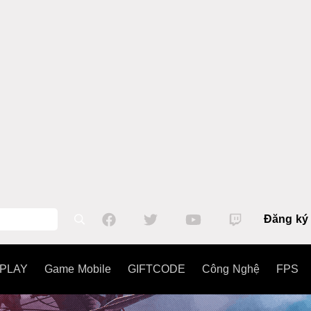
Đăng ký
PLAY
Game Mobile
GIFTCODE
Công Nghệ
FPS