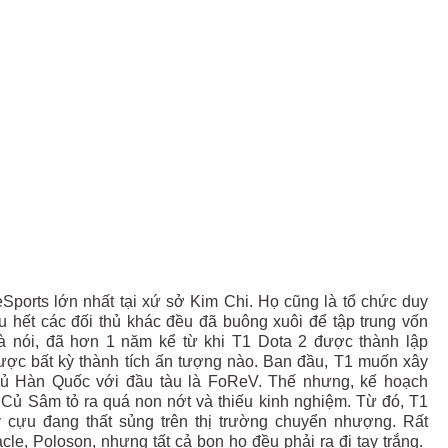
Sports lớn nhất tại xứ sở Kim Chi. Họ cũng là tổ chức duy
u hết các đối thủ khác đều đã buông xuôi để tập trung vốn
 nói, đã hơn 1 năm kể từ khi T1 Dota 2 được thành lập
được bất kỳ thành tích ấn tượng nào. Ban đầu, T1 muốn xây
ủ Hàn Quốc với đầu tàu là FoReV. Thế nhưng, kế hoạch
 Củ Sâm tỏ ra quá non nớt và thiếu kinh nghiệm. Từ đó, T1
cựu đang thất sủng trên thị trường chuyển nhượng. Rất
le, Poloson, nhưng tất cả bọn họ đều phải ra đi tay trắng.