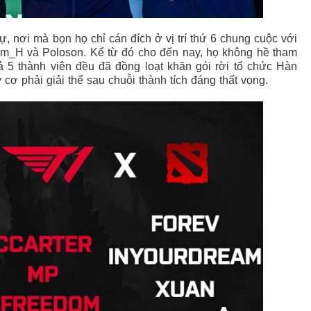
, nơi mà bọn họ chỉ cán đích ở vị trí thứ 6 chung cuộc với
am_H và Poloson. Kể từ đó cho đến nay, họ không hề tham
cả 5 thành viên đều đã đồng loạt khăn gói rời tổ chức Hàn
ơ phải giải thể sau chuỗi thành tích đáng thất vọng.