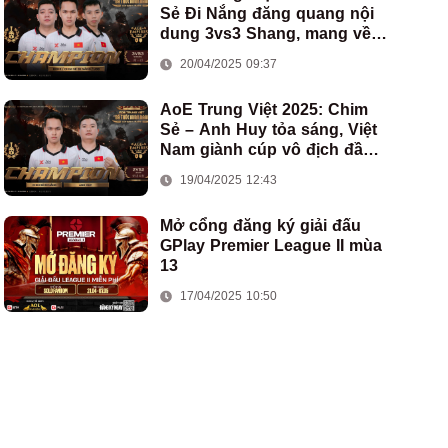
Sẻ Đi Nắng đăng quang nội
dung 3vs3 Shang, mang về
chức vô địch thứ hai cho
20/04/2025 09:37
đoàn AoE Việt Nam
AoE Trung Việt 2025: Chim
Sẻ – Anh Huy tỏa sáng, Việt
Nam giành cúp vô địch đầu
tiên ở thể thức 2vs2 Assyrian
19/04/2025 12:43
Mở cổng đăng ký giải đấu
GPlay Premier League II mùa
13
17/04/2025 10:50