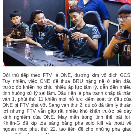
Đối thủ tiếp theo FTV là ONE, đương kim vô địch GCS.
Tuy nhiên, việc ONE để thua BRU nặng nề ở trận đấu
trước đó khiến họ chịu nhiều áp lực tâm lý, dẫn đến nhiều
tình huống xử lý sai lầm. Đầu tiên là pha tranh chấp tà thần
ván 1, phút thứ 11 khiến mọi nỗ lực kiểm soát từ đầu của
ONE bị FTV phá vỡ. Sang ván thứ 2, dù có đà tâm lý thuận
lợi nhưng FTV vẫn gặp rất nhiều khó khăn trước bề dày
kinh nghiệm của ONE. May mắn trong tình thế bất lợi,
Khiên-G đã kịp tỏa sáng bằng pha solo kill và thoát về
ngoạn mục phút thứ 22, tạo tiền đề cho những pha giao