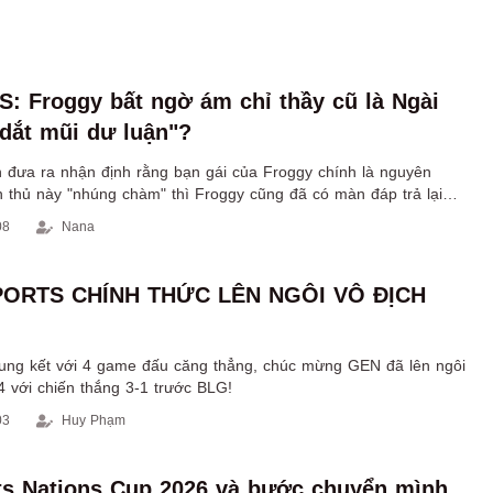
 Froggy bất ngờ ám chỉ thầy cũ là Ngài
dắt mũi dư luận"?
 đưa ra nhận định rằng bạn gái của Froggy chính là nguyên
n thủ này "nhúng chàm" thì Froggy cũng đã có màn đáp trả lại
 cực gắt.
08
Nana
PORTS CHÍNH THỨC LÊN NGÔI VÔ ĐỊCH
hung kết với 4 game đấu căng thẳng, chúc mừng GEN đã lên ngôi
4 với chiến thắng 3-1 trước BLG!
03
Huy Phạm
s Nations Cup 2026 và bước chuyển mình