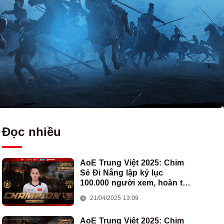
Đọc nhiều
AoE Trung Việt 2025: Chim
Sẻ Đi Nắng lập kỷ lục
100.000 người xem, hoàn tất
cú hat-trick vô địch cho AoE
21/04/2025 13:09
Việt Nam
AoE Trung Việt 2025: Chim