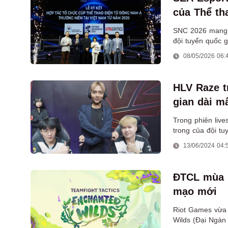
của Thể th
quốc tế
SNC 2026 mang ý
đội tuyển quốc 
được đưa tới Vi
08/05/2026 06:
HLV Raze tr
gian dài mấ
Trong phiên liv
trong của đội t
giờ.
13/06/2024 04:
ĐTCL mùa 1
mạo mới
Riot Games vừa 
Wilds (Đại Ngàn