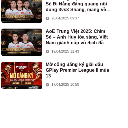
Sẻ Đi Nắng đăng quang nội
dung 3vs3 Shang, mang về
chức vô địch thứ hai cho
20/04/2025 09:37
đoàn AoE Việt Nam
AoE Trung Việt 2025: Chim
Sẻ – Anh Huy tỏa sáng, Việt
Nam giành cúp vô địch đầu
tiên ở thể thức 2vs2 Assyrian
19/04/2025 12:43
Mở cổng đăng ký giải đấu
GPlay Premier League II mùa
13
17/04/2025 10:50