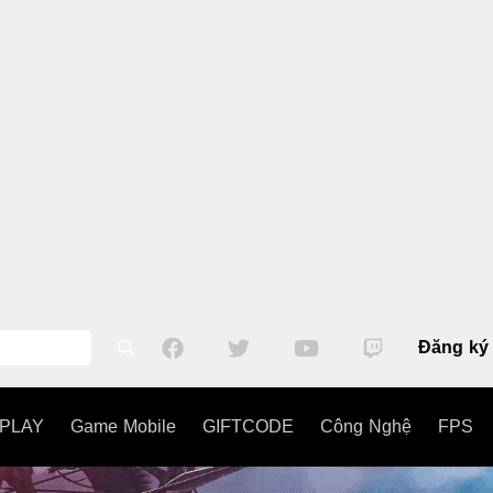
Đăng ký
PLAY
Game Mobile
GIFTCODE
Công Nghệ
FPS