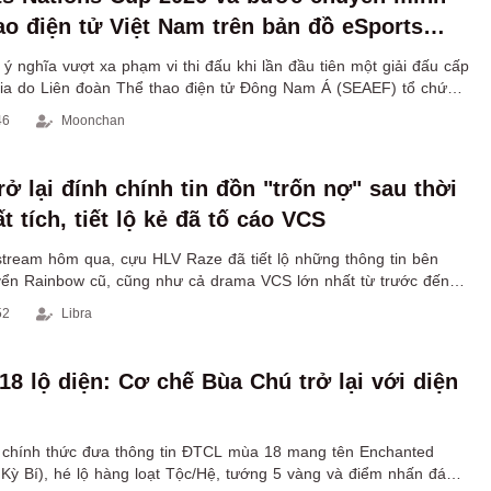
ao điện tử Việt Nam trên bản đồ eSports
 nghĩa vượt xa phạm vi thi đấu khi lần đầu tiên một giải đấu cấp
gia do Liên đoàn Thể thao điện tử Đông Nam Á (SEAEF) tổ chức
ệt Nam.
46
Moonchan
ở lại đính chính tin đồn "trốn nợ" sau thời
t tích, tiết lộ kẻ đã tố cáo VCS
estream hôm qua, cựu HLV Raze đã tiết lộ những thông tin bên
uyển Rainbow cũ, cũng như cả drama VCS lớn nhất từ trước đến
52
Libra
8 lộ diện: Cơ chế Bùa Chú trở lại với diện
chính thức đưa thông tin ĐTCL mùa 18 mang tên Enchanted
 Kỳ Bí), hé lộ hàng loạt Tộc/Hệ, tướng 5 vàng và điểm nhấn đáng