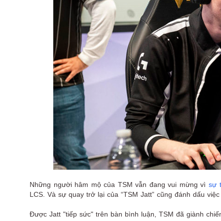
Những người hâm mộ của TSM vẫn đang vui mừng vì
sự t
LCS. Và sự quay trở lại của “TSM Jatt” cũng đánh dấu việc 
Được Jatt "tiếp sức" trên bàn bình luận, TSM đã giành chiế