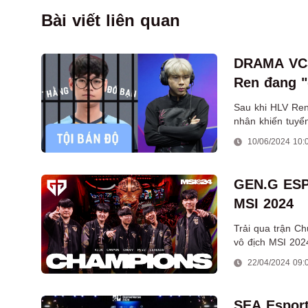
Bài viết liên quan
DRAMA VCS:
Ren đang "
Sau khi HLV Ren
nhân khiến tuyể
thầy cũ năm xưa
10/06/2024 10:
GEN.G ES
MSI 2024
Trải qua trận C
vô địch MSI 202
22/04/2024 09:
SEA Esport