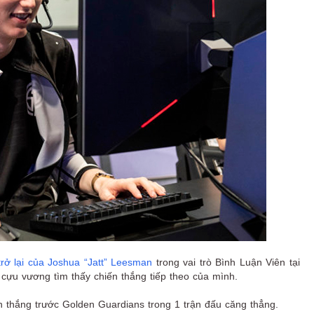
rở lại của Joshua “Jatt” Leesman
trong vai trò Bình Luận Viên tại
cựu vương tìm thấy chiến thắng tiếp theo của mình.
n thắng trước Golden Guardians trong 1 trận đấu căng thẳng.