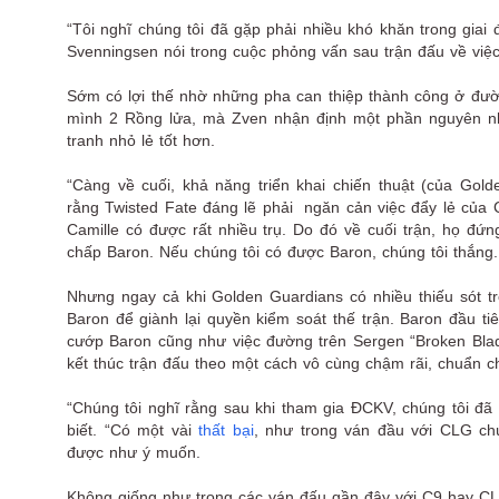
“Tôi nghĩ chúng tôi đã gặp phải nhiều khó khăn trong giai 
Svenningsen nói trong cuộc phỏng vấn sau trận đấu về việc th
Sớm có lợi thế nhờ những pha can thiệp thành công ở đườ
mình 2 Rồng lửa, mà Zven nhận định một phần nguyên nhâ
tranh nhỏ lẻ tốt hơn.
“Càng về cuối, khả năng triển khai chiến thuật (của Gol
rằng Twisted Fate đáng lẽ phải ngăn cản việc đẩy lẻ của C
Camille có được rất nhiều trụ. Do đó về cuối trận, họ đ
chấp Baron. Nếu chúng tôi có được Baron, chúng tôi thắng
Nhưng ngay cả khi Golden Guardians có nhiều thiếu sót tr
Baron để giành lại quyền kiểm soát thế trận. Baron đầu 
cướp Baron cũng như việc đường trên Sergen “Broken Blade
kết thúc trận đấu theo một cách vô cùng chậm rãi, chuẩn 
“Chúng tôi nghĩ rằng sau khi tham gia ĐCKV, chúng tôi đã
biết. “Có một vài
thất bại
, như trong ván đầu với CLG ch
được như ý muốn.
Không giống như trong các ván đấu gần đây với C9 hay CL