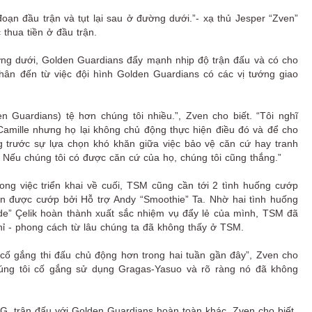
đoạn đầu trận và tụt lại sau ở đường dưới.”- xạ thủ Jesper “Zven”
ua tiền ở đầu trận.
ng dưới, Golden Guardians đẩy mạnh nhịp độ trận đấu và có cho
n đến từ việc đội hình Golden Guardians có các vị tướng giao
den Guardians) tệ hơn chúng tôi nhiều.”, Zven cho biết. “Tôi nghĩ
amille nhưng họ lại không chủ động thực hiện điều đó và để cho
ứng trước sự lựa chọn khó khăn giữa việc bảo vệ căn cứ hay tranh
. Nếu chúng tôi có được căn cứ của họ, chúng tôi cũng thắng.”
ong việc triển khai về cuối, TSM cũng cần tới 2 tình huống cướp
tiên được cướp bởi Hỗ trợ Andy “Smoothie” Ta. Nhờ hai tình huống
” Çelik hoàn thành xuất sắc nhiệm vụ đẩy lẻ của mình, TSM đã
chỉ - phong cách từ lâu chúng ta đã không thấy ở TSM.
 cố gắng thi đấu chủ động hơn trong hai tuần gần đây”, Zven cho
úng tôi cố gắng sử dụng Gragas-Yasuo và rõ ràng nó đã không
G, trận đấu với Golden Guardians hoàn toàn khác ,Zven cho biết.