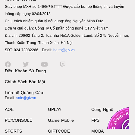
Giấy phép MXH số 146/GP-BTTTT Được cấp bởi bộ thông tin và truyền
thông cấp ngày 02/04/2018.
Chịu trách nhiệm quản lý nội dung: ông Nguyễn Minh Đức.
Đơn vị chủ quản: Công Ty Cổ phần công nghệ GTV Việt Nam.
Địa chỉ: 206/02 Tầng 2, Tòa nhà No1A Golden Land, Số 275 Nguyễn Trãi,
Thanh Xuân Trung. Thanh Xuân. Hà Nội
SĐT: 024 73082266 - Email:
hotro@gtv.vn
Điều Khoản Sử Dụng
Chính Sách Bảo Mật
Liên hệ Quảng Cáo:
Email:
sale@gtv.vn
AOE
GPLAY
Công Nghệ
PC/CONSOLE
Game Mobile
FPS
SPORTS
GIFTCODE
MOBA