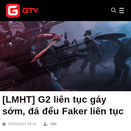
[LMHT] G2 liên tục gáy
sớm, đá đểu Faker liên tục
04/05/2019 09:43
Vân