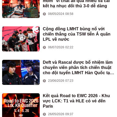
mồm" vì chat all quá nhiều và cái
kết hạ nhục đối thủ 3-0 dễ dàng
08/05/2024 08:58
Cộng đồng LMHT bùng nổ với
chiến thắng của TSW tiễn Á quân
LPL về nước
06/07/2026 02:22
Deft và Rascal được bổ nhiệm làm
chuyên viên phân tích chiến thuật
cho đội tuyển LMHT Hàn Quốc tại
ASIAD
23/06/2026 07:23
Kết quả Road to EWC 2026 - Khu
vực LCK: T1 và HLE có vé đến
Paris
26/05/2026 09:37