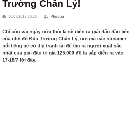
Trường Chân Lý!
10/07/2019 16:26
Phương
Chỉ còn vài ngày nữa thôi là sẽ diễn ra giải đấu đầu tiên
của chế độ Đấu Trường Chân Lý, nơi mà các streamer
nổi tiếng sẽ có dịp tranh tài để tìm ra người xuất sắc
nhất của giải đấu trị giá 125,000 đô la sắp diễn ra vào
17-18/7 tới đây.