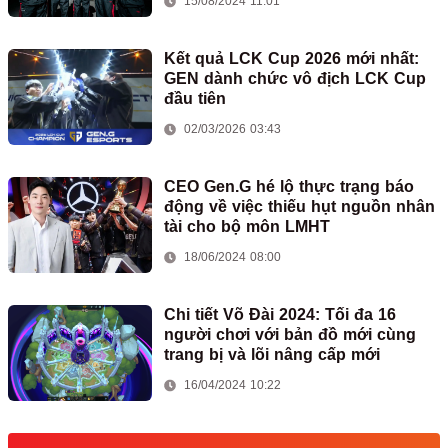
15/08/2024 11:01
Kết quả LCK Cup 2026 mới nhất:
GEN dành chức vô địch LCK Cup
đầu tiên
02/03/2026 03:43
CEO Gen.G hé lộ thực trạng báo
động về việc thiếu hụt nguồn nhân
tài cho bộ môn LMHT
18/06/2024 08:00
Chi tiết Võ Đài 2024: Tối đa 16
người chơi với bản đồ mới cùng
trang bị và lõi nâng cấp mới
16/04/2024 10:22