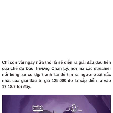
Chỉ còn vài ngày nữa thôi là sẽ diễn ra giải đấu đầu tiên
của chế độ Đấu Trường Chân Lý, nơi mà các streamer
nổi tiếng sẽ có dịp tranh tài để tìm ra người xuất sắc
nhất của giải đấu trị giá 125,000 đô la sắp diễn ra vào
17-18/7 tới đây.