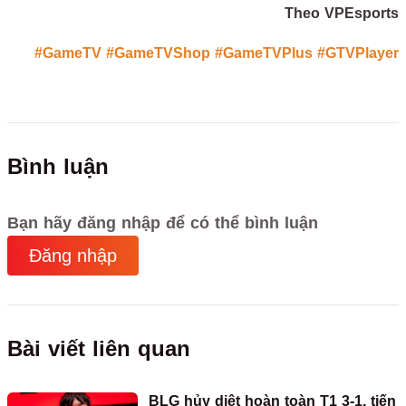
Theo VPEsports
#GameTV
#GameTVShop
#GameTVPlus
#GTVPlayer
Bình luận
Bạn hãy đăng nhập để có thể bình luận
Đăng nhập
Bài viết liên quan
BLG hủy diệt hoàn toàn T1 3-1, tiến