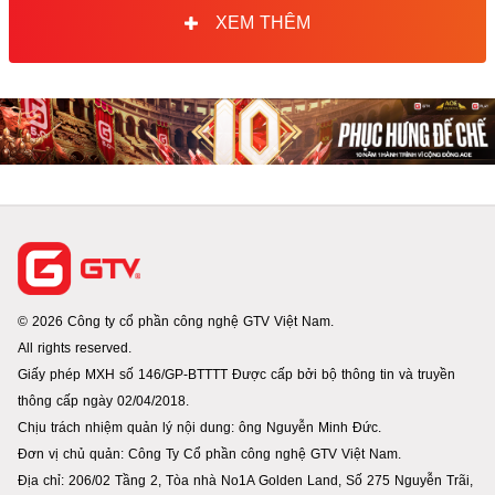
XEM THÊM
© 2026 Công ty cổ phần công nghệ GTV Việt Nam.
All rights reserved.
Giấy phép MXH số 146/GP-BTTTT Được cấp bởi bộ thông tin và truyền
thông cấp ngày 02/04/2018.
Chịu trách nhiệm quản lý nội dung: ông Nguyễn Minh Đức.
Đơn vị chủ quản: Công Ty Cổ phần công nghệ GTV Việt Nam.
Địa chỉ: 206/02 Tầng 2, Tòa nhà No1A Golden Land, Số 275 Nguyễn Trãi,