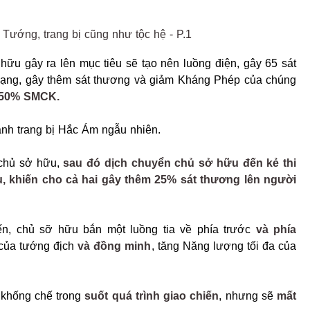
ữu gây ra lên mục tiêu sẽ tạo nên luồng điện, gây 65 sát
í mạng, gây thêm sát thương và giảm Kháng Phép của chúng
m 50% SMCK.
mảnh trang bị Hắc Ám ngẫu nhiên.
 chủ sở hữu,
sau đó dịch chuyển chủ sở hữu đến kẻ thi
au, khiến cho cả hai gây thêm 25% sát thương lên người
ến, chủ sỡ hữu bắn một luồng tia về phía trước
và phía
 của tướng địch
và đồng minh
, tăng Năng lượng tối đa của
 khống chế trong
suốt quá trình giao chiến
, nhưng sẽ
mất