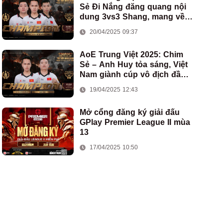
Sẻ Đi Nắng đăng quang nội
dung 3vs3 Shang, mang về
chức vô địch thứ hai cho
20/04/2025 09:37
đoàn AoE Việt Nam
AoE Trung Việt 2025: Chim
Sẻ – Anh Huy tỏa sáng, Việt
Nam giành cúp vô địch đầu
tiên ở thể thức 2vs2 Assyrian
19/04/2025 12:43
Mở cổng đăng ký giải đấu
GPlay Premier League II mùa
13
17/04/2025 10:50