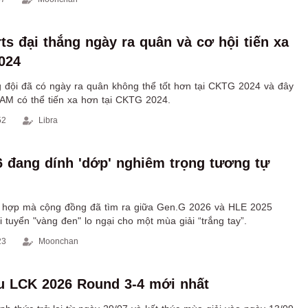
át thủ cơ động, hứa hẹn tạo ra nhiều biến động khi xuất hiện
ật 26.13.
s đại thắng ngày ra quân và cơ hội tiến xa
024
g đội đã có ngày ra quân không thể tốt hơn tại CKTG 2024 và đây
AM có thể tiến xa hơn tại CKTG 2024.
52
Libra
 đang dính 'dớp' nghiêm trọng tương tự
 hợp mà cộng đồng đã tìm ra giữa Gen.G 2026 và HLE 2025
i tuyển "vàng đen" lo ngại cho một mùa giải “trắng tay”.
23
Moonchan
ấu LCK 2026 Round 3-4 mới nhất