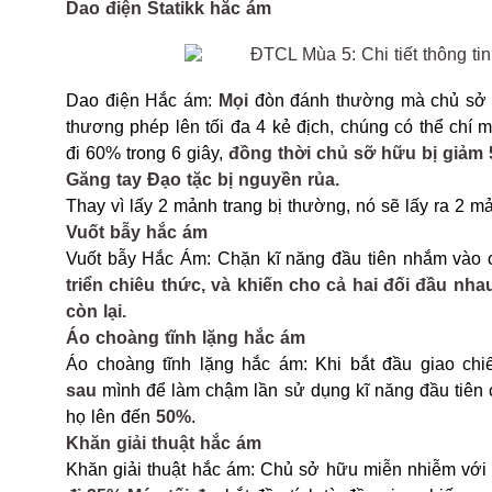
Dao điện Statikk hắc ám
Dao điện Hắc ám:
Mọi
đòn đánh thường mà chủ sở h
thương phép lên tối đa 4 kẻ địch, chúng có thể ch
đi 60% trong 6 giây,
đồng thời chủ sỡ hữu bị giả
Găng tay Đạo tặc bị nguyền rủa.
Thay vì lấy 2 mảnh trang bị thường, nó sẽ lấy ra 2 
Vuốt bẫy hắc ám
Vuốt bẫy Hắc Ám: Chặn kĩ năng đầu tiên nhắm vào
triển chiêu thức, và khiến cho cả hai đối đầu nh
còn lại.
Áo choàng tĩnh lặng hắc ám
Áo choàng tĩnh lặng hắc ám: Khi bắt đầu giao chi
sau
mình để làm chậm lần sử dụng kĩ năng đầu tiên
họ lên đến
50%
.
Khăn giải thuật hắc ám
Khăn giải thuật hắc ám: Chủ sở hữu miễn nhiễm với