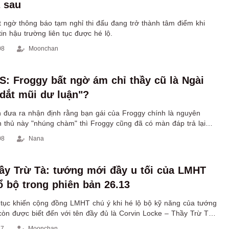
 sau
t ngờ thông báo tạm nghỉ thi đấu đang trở thành tâm điểm khi
tin hậu trường liên tục được hé lộ.
08
Moonchan
 Froggy bất ngờ ám chỉ thầy cũ là Ngài
dắt mũi dư luận"?
 đưa ra nhận định rằng bạn gái của Froggy chính là nguyên
n thủ này "nhúng chàm" thì Froggy cũng đã có màn đáp trả lại
 cực gắt.
08
Nana
ầy Trừ Tà: tướng mới đầy u tối của LMHT
ổ bộ trong phiên bản 26.13
 tục khiến cộng đồng LMHT chú ý khi hé lộ bộ kỹ năng của tướng
còn được biết đến với tên đầy đủ là Corvin Locke – Thầy Trừ Tà
 vị tướng mới mang màu sắc u tối, bí ẩn và được xây dựng theo
37
Moonchan