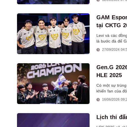
hướng pháp sư s
trong bản cập nh
GAM Esport
tại CKTG 2
Levi và các đồn
là bước đà để G
27/09/2024 04:
Gen.G 2026
HLE 2025
Có một sự trùng
khiến fan của độ
16/06/2026 09:
Lịch thi đ