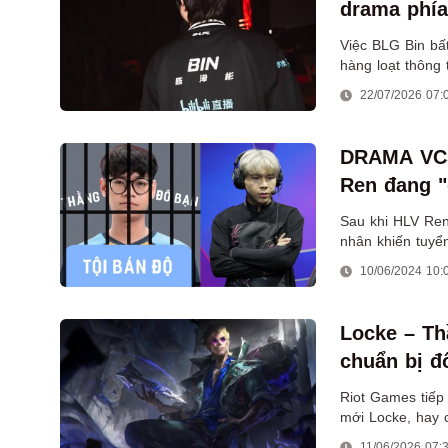
drama phía
Việc BLG Bin bấ
hàng loạt thông 
22/07/2026 07:
DRAMA VCS:
Ren đang "
Sau khi HLV Ren
nhân khiến tuyể
thầy cũ năm xưa
10/06/2024 10:
Locke – Th
chuẩn bị đ
Riot Games tiếp
mới Locke, hay 
Tro Tàn. Đây là
11/06/2026 07: