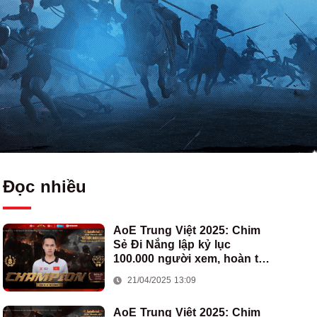
Đọc nhiều
AoE Trung Việt 2025: Chim
Sẻ Đi Nắng lập kỷ lục
100.000 người xem, hoàn tất
cú hat-trick vô địch cho AoE
21/04/2025 13:09
Việt Nam
AoE Trung Việt 2025: Chim