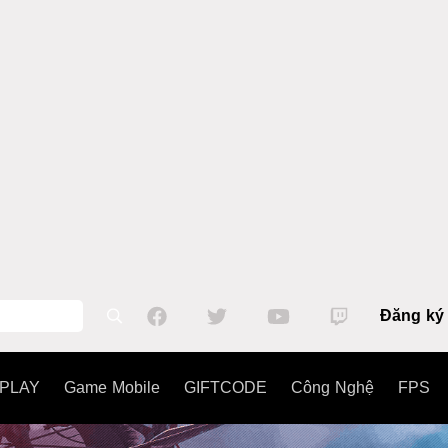
Đăng ký
PLAY
Game Mobile
GIFTCODE
Công Nghệ
FPS