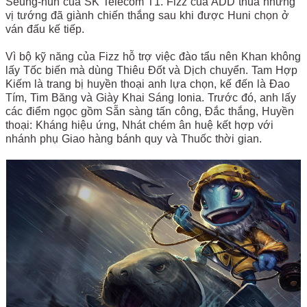
Seung-hun của SK Telecom T1. Fizz của ADD thua nhưng
vị tướng đã giành chiến thắng sau khi được Huni chọn ở
ván đấu kế tiếp.
Vì bộ kỹ năng của Fizz hỗ trợ việc đào tẩu nên Khan không
lấy Tốc biến mà dùng Thiêu Đốt và Dịch chuyển. Tam Hợp
Kiếm là trang bị huyền thoại anh lựa chọn, kế đến là Đao
Tím, Tim Băng và Giày Khai Sáng Ionia. Trước đó, anh lấy
các điểm ngọc gồm Sẵn sàng tấn công, Đắc thắng, Huyền
thoại: Kháng hiệu ứng, Nhát chém ân huệ kết hợp với
nhánh phụ Giao hàng bánh quy và Thuốc thời gian.