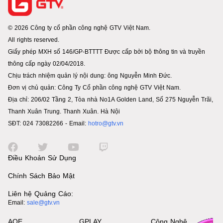
© 2026 Công ty cổ phần công nghệ GTV Việt Nam.
All rights reserved.
Giấy phép MXH số 146/GP-BTTTT Được cấp bởi bộ thông tin và truyền
thông cấp ngày 02/04/2018.
Chịu trách nhiệm quản lý nội dung: ông Nguyễn Minh Đức.
Đơn vị chủ quản: Công Ty Cổ phần công nghệ GTV Việt Nam.
Địa chỉ: 206/02 Tầng 2, Tòa nhà No1A Golden Land, Số 275 Nguyễn Trãi,
Thanh Xuân Trung. Thanh Xuân. Hà Nội
SĐT: 024 73082266 - Email:
hotro@gtv.vn
Điều Khoản Sử Dụng
Chính Sách Bảo Mật
Liên hệ Quảng Cáo:
Email:
sale@gtv.vn
AOE
GPLAY
Công Nghệ