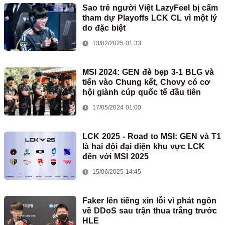
Sao trẻ người Việt LazyFeel bị cấm
tham dự Playoffs LCK CL vì một lý
do đặc biệt
13/02/2025 01:33
MSI 2024: GEN đè bẹp 3-1 BLG và
tiến vào Chung kết, Chovy có cơ
hội giành cúp quốc tế đầu tiên
17/05/2024 01:00
LCK 2025 - Road to MSI: GEN và T1
là hai đội đại diện khu vực LCK
đến với MSI 2025
15/06/2025 14:45
Faker lên tiếng xin lỗi vì phát ngôn
về DDoS sau trận thua trắng trước
HLE