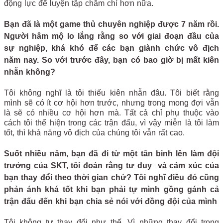
động lực để luyện tập chăm chỉ hơn nữa.
Bạn đã là một game thủ chuyên nghiệp được 7 năm rồi.
Người hâm mộ lo lắng rằng so với giai đoạn đầu của
sự nghiệp, khá khó để các bạn giành chức vô địch
năm nay. So với trước đây, bạn có bao giờ bị mất kiên
nhẫn không?
Tôi không nghĩ là tôi thiếu kiên nhẫn đâu. Tôi biết rằng
mình sẽ có ít cơ hội hơn trước, nhưng trong mong đợi vẫn
là sẽ có nhiều cơ hội hơn mà. Tất cả chỉ phụ thuộc vào
cách tôi thể hiện trong các trận đấu, vì vậy miễn là tôi làm
tốt, thì khả năng vô địch của chúng tôi vẫn rất cao.
Suốt nhiều năm, bạn đã đi từ một tân binh lên làm đội
trưởng của SKT, tôi đoán rằng tư duy và cảm xúc của
bạn thay đổi theo thời gian chứ? Tôi nghĩ điều đó cũng
phản ánh khá tốt khi bạn phải tự mình gồng gánh cả
trận đấu đến khi bạn chia sẻ nói với đồng đội của mình
Tôi không tự thay đổi như thế. Vì những thay đổi trong