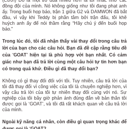
(Cười) Đó là một trò đùa nhiều hơn là tôi nhắc nhở các
đồng đội của mình. Nó không giống như tôi đang phạt anh
ấy. Trong buổi họp báo, trận 1 giữa G2 và DAMWON đã bắt
đầu, vì vậy khi Teddy bị phân tâm bởi trận đấu, tôi khẽ
huých anh ấy để nói thầm rằng “Hãy chú ý đến buổi họp
báo.”
Trong lúc đó, tôi đã nhận thấy vài thay đổi trong câu trả
lời của bạn cho các câu hỏi. Bạn đã đề cập rằng tiêu đề
của ‘GOAT’ hiện tại là phù hợp với bạn nhất. Có cảm
giác như bạn đã trả lời cùng một câu hỏi tự tin hơn bạn
có trong quá khứ. Điều gì đã thay đổi bạn?
Không có gì thay đổi đối với tôi. Tuy nhiên, câu trả lời của
tôi đã thay đổi vì công việc của tôi là chuyên nghiệp hơn, vì
vậy câu trả lời của tôi tự nhiên thay đổi cùng với nó. Sự
nghiệp của tôi bây giờ phản ánh đúng đắn về bản thân tôi
được gọi là ‘GOAT’, và tôi đã rất khách quan về câu trả lời
của mình.
Ngoài kỹ năng cá nhân, còn điều gì quan trọng khác để
được gọi là ‘GOAT?