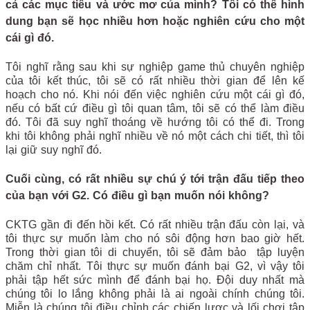
cả các mục tiêu và ước mơ của mình? Tôi có thể hình
dung bạn sẽ học nhiều hơn hoặc nghiên cứu cho một
cái gì đó.
Tôi nghĩ rằng sau khi sự nghiệp game thủ chuyên nghiệp
của tôi kết thúc, tôi sẽ có rất nhiều thời gian để lên kế
hoạch cho nó. Khi nói đến việc nghiên cứu một cái gì đó,
nếu có bất cứ điều gì tôi quan tâm, tôi sẽ có thể làm điều
đó. Tôi đã suy nghĩ thoáng về hướng tôi có thể đi. Trong
khi tôi không phải nghĩ nhiều về nó một cách chi tiết, thì tôi
lại giữ suy nghĩ đó.
Cuối cùng, có rất nhiều sự chú ý tới trận đấu tiếp theo
của bạn với G2. Có điều gì bạn muốn nói không?
CKTG gần đi đến hồi kết. Có rất nhiều trận đấu còn lại, và
tôi thực sự muốn làm cho nó sôi động hơn bao giờ hết.
Trong thời gian tôi di chuyển, tôi sẽ đảm bảo tập luyện
chăm chỉ nhất. Tôi thực sự muốn đánh bại G2, vì vậy tôi
phải tập hết sức mình để đánh bại họ. Đội duy nhất mà
chúng tôi lo lắng không phải là ai ngoài chính chúng tôi.
Miễn là chúng tôi điều chỉnh các chiến lược và lối chơi tập