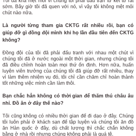
Tôi đã khá mệt mỏi vì chúng tôi phải đấu trận tứ kết từ rất
sớm. Bây giờ tôi đã quen với nó, vì vậy tôi không mệt mỏi
chút nào nữa.
Là người từng tham gia CKTG rất nhiều rồi, bạn có
giúp đỡ gì đồng đội mình khi họ lần đầu tiên đến CKTG
không?
Đồng đội của tôi đã phải đấu tranh với nhau một chút vì
chúng tôi đã ở nước ngoài một thời gian, nhưng chúng tôi
đã điều chỉnh hoàn toàn mọi thứ ổn định. Hơn nữa, huấn
luyện viên trưởng của chúng tôi đã giúp đỡ rất nhiều, thay
vì làm thêm nhiệm vụ đó, tôi chỉ cần chăm chỉ hoàn thành
tốt những việc mình cần làm thôi.
Bạn chắc hẳn không có thời gian để thăm thú châu âu
nhỉ. Đồ ăn ở đây thế nào?
Tôi cũng không có nhiều thời gian để đi dạo ở đây. Chúng
tôi luôn phải ở khách sạn để tập luyện và chúng tôi ăn đồ
ăn Hàn quốc ở đây, dù chất lượng thì chắc chắn không
bằng ở nhà rồi nhưng chúng không phải là quá tệ.