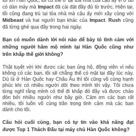
tôi tới Hàn Quốc, tôi có thể ở tại tòa nhà của cậu ấy vì ở đó
có dàn máy mà
Impact
đã cài đặt đầy đủ từ trước. Hiện tại,
tôi cũng đang trú lại tòa nhà mà cậu ấy mới xây cùng với
Midbeast
và hai người bạn khác của
Impact
.
Rush
cũng
đã từng ghé qua đây trong hai ngày.
Bạn có muốn dành lời nói nào để bày tỏ tình cảm với
những người hâm mộ mình tại Hàn Quốc cũng như
trên khắp thế giới không?
Thật tuyệt vời khi được các bạn ủng hộ, động viên vì nếu
không có các bạn, tôi sẽ chẳng thể có mặt tại đây lúc này.
Dù là ở Hàn Quốc hay Châu Âu thì tôi cũng vô cùng hạnh
phúc khi có nhiều người dõi theo mình tới vậy. Tôi chưa
từng nghĩ rằng mình có thể đi khắp đó đây và được chào
đón bởi nhiều người như bây giờ. Cảm ơn các bạn rất
nhiều, tôi luôn vô cùng trân trọng tình cảm mà các bạn
dành cho tôi.
Câu hỏi cuối cùng, bạn có tự tin vào khả năng đạt
được Top 1 Thách Đấu tại máy chủ Hàn Quốc không?