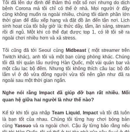
Tôi đã lên dự định để thăm thú một số nơi nhưng do dịch
bệnh Corona mà tôi chỉ có thể ở nhà. Mọi người ở đây
cũng không muốn ra ngoài nhiều, chúng tôi dành phần lớn
thời gian để đấu xếp hạng và đặt đồ ăn đến tận nơi. Lịch
sinh hoạt của tôi bây giờ là: thức dậy, tắm, ăn sáng, stream
rồi đi ngủ. Một khi có thể đạt được top 1, có lẽ tôi sẽ ra
ngoài chơi nhiều hơn và xả stress.
Tôi cũng đã tới Seoul cùng
Midbeast
( một streamer trên
Twitch khác), anh tôi và một bạn cùng phòng khác. Chúng
tôi đã tới quán lẩu nướng Hàn Quốc, một vài quán bar và
một câu lạc bộ đêm. Nhưng tôi không thích câu lạc bộ đó
lắm vì ở đó vừa đông người vừa tối nên gần như đã ra
ngoài sau một thời gian ngắn.
Nghe nói rằng Impact đã giúp đỡ bạn rất nhiều. Mối
quan hệ giữa hai người là như thế nào?
Kể từ khi tôi gia nhập
Team Liquid
,
Impact
và tôi đã luôn
là bạn tốt của nhau. Chúng tôi từng hay chơi bóng bàn
cùng
Yassuo
và ra ngoài chơi. Cậu ấy từng bảo rằng nếu