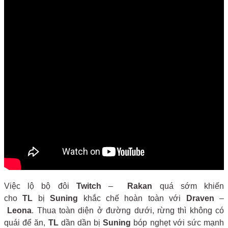
Việc lộ bộ đôi
Twitch
–
Rakan
quá sớm khiến
cho
TL
bị
Suning
khắc chế hoàn toàn với
Draven
–
Leona
. Thua toàn diện ở đường dưới, rừng thì không có
quái để ăn,
TL
dần dần bị
Suning
bóp nghẹt với sức mạnh