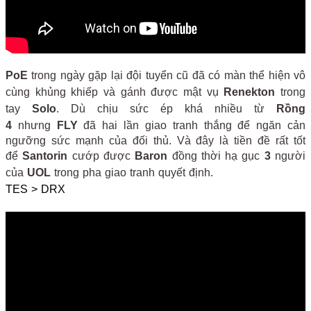
PoE
trong ngày gặp lại đội tuyển cũ đã có màn thể hiện vô
cùng khủng khiếp và gánh được mật vụ
Renekton
trong
tay
Solo
. Dù chịu sức ép khá nhiều từ
Rồng
4
nhưng
FLY
đã hai lần giao tranh thắng để ngăn cản
ngưỡng sức mạnh của đối thủ. Và đây là tiền đề rất tốt
để
Santorin
cướp được
Baron
đồng thời hạ gục
3
người
của
UOL
trong pha giao tranh quyết định.
TES > DRX