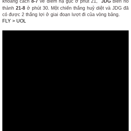
khoảng cách
8-7
về điểm hạ gục ở phút 21,
JDG
biến nó
thành
21-8
ở phút 30. Một chiến thắng huỷ diệt và JDG đã
có được 2 thắng lợi ở giai đoạn lượt đi của vòng bảng.
FLY > UOL