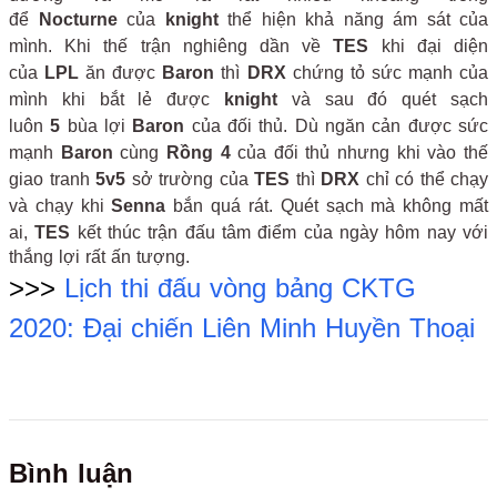
để
Nocturne
của
knight
thể hiện khả năng ám sát của
mình. Khi thế trận nghiêng dần về
TES
khi đại diện
của
LPL
ăn được
Baron
thì
DRX
chứng tỏ sức mạnh của
mình khi bắt lẻ được
knight
và sau đó quét sạch
luôn
5
bùa lợi
Baron
của đối thủ. Dù ngăn cản được sức
mạnh
Baron
cùng
Rồng 4
của đối thủ nhưng khi vào thế
giao tranh
5v5
sở trường của
TES
thì
DRX
chỉ có thể chạy
và chạy khi
Senna
bắn quá rát. Quét sạch mà không mất
ai,
TES
kết thúc trận đấu tâm điểm của ngày hôm nay với
thắng lợi rất ấn tượng.
>>>
Lịch thi đấu vòng bảng CKTG
2020: Đại chiến Liên Minh Huyền Thoại
Bình luận