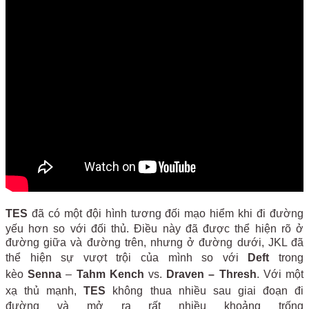
TES
đã có một đội hình tương đối mạo hiểm khi đi đường
yếu hơn so với đối thủ. Điều này đã được thể hiện rõ ở
đường giữa và đường trên, nhưng ở đường dưới, JKL đã
thể hiện sự vượt trội của mình so với
Deft
trong
kèo
Senna
–
Tahm
Kench
vs.
Draven –
Thresh
. Với một
xạ thủ mạnh,
TES
không thua nhiều sau giai đoạn đi
đường và mở ra rất nhiều khoảng trống