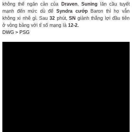
không thể ngăn cản của
Draven
.
Suning
lăn cầu tuyết
mạnh đến mức dù để
Syndra
cướp
Baron thì họ vẫn
không xi nhê gì. Sau
32
phút,
SN
giành thắng lợi đầu tiên
ở vòng bảng với tỉ số mạng là
12-2.
DWG > PSG