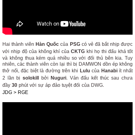
Hai thành viên
Hàn Quốc
của
PSG
có vẻ đã bắt nhịp được
với nhịp độ của không khí của
CKTG
khi họ thi đấu khá tốt
và không thua kém quá nhiều so với đối thủ bên kia. Tuy
nhiên, các thành viên còn lại thì bị DAMWON dồn ép không
thở nổi, đặc biệt là đường trên khi
Lulu
của
Hanabi
ít nhất
2 lần bị
solokill
bởi
Nuguri
. Ván đấu kết thúc sau chưa
đầy
30
phút với sự áp đảo tuyệt đối của DWG.
JDG > RGE