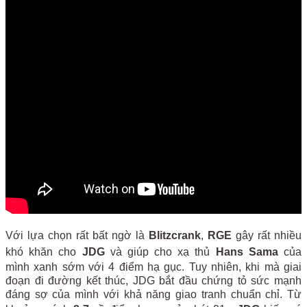
Với lựa chọn rất bất ngờ là
Blitzcrank
,
RGE
gây rất nhiều
khó khăn cho
JDG
và giúp cho xạ thủ
Hans Sama
của
mình xanh sớm với 4 điểm hạ gục. Tuy nhiên, khi mà giai
đoạn đi đường kết thúc, JDG bắt đầu chứng tỏ sức mạnh
đáng sợ của mình với khả năng giao tranh chuẩn chỉ. Từ