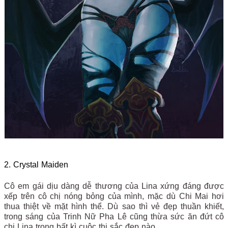
2. Crystal Maiden
Cô em gái dịu dàng dễ thương của Lina xứng đáng được
xếp trên cô chị nóng bỏng của mình, mặc dù Chi Mai hơi
thua thiệt về mặt hình thể. Dù sao thì vẻ đẹp thuần khiết,
trong sáng của Trinh Nữ Pha Lê cũng thừa sức ăn đứt cô
chị Lina trong bất kì cuộc thi sắc đẹp nào.