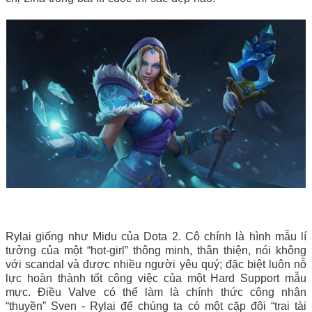
Rylai giống như Midu của Dota 2. Cô chính là hình mẫu lí
tưởng của một “hot-girl” thông minh, thân thiện, nói không
với scandal và được nhiều người yêu quý; đặc biệt luôn nỗ
lực hoàn thành tốt công việc của một Hard Support mẫu
mực. Điều Valve có thể làm là chính thức công nhận
“thuyền” Sven - Rylai để chúng ta có một cặp đôi “trai tài