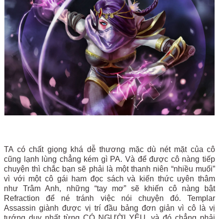
TA có chất giọng khá dễ thương mặc dù nét mặt của cô
cũng lạnh lùng chẳng kém gì PA. Và để được cô nàng tiếp
chuyện thì chắc bạn sẽ phải là một thanh niên “nhiều muối”
vì với một cô gái ham đọc sách và kiến thức uyên thâm
như Trâm Anh, những “tay mơ” sẽ khiến cô nàng bật
Refraction để né tránh việc nói chuyện đó. Templar
Assassin giành được vị trí đầu bảng đơn giản vì cô là vị
tướng duy nhất từng CÓ NGƯỜI YÊU, và đó chẳng phải