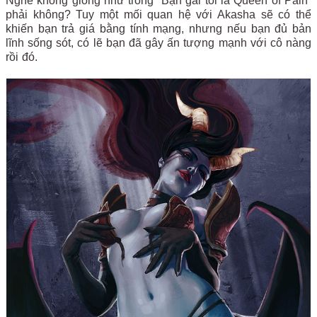
Nghe không giống như trong “Bạn gái tôi là Queen of Pain”
phải không? Tuy một mối quan hệ với Akasha sẽ có thể
khiến bạn trả giá bằng tính mạng, nhưng nếu bạn đủ bản
lĩnh sống sót, có lẽ bạn đã gây ấn tượng mạnh với cô nàng
rồi đó.