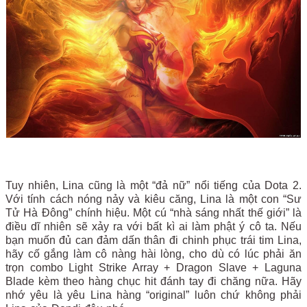
Tuy nhiên, Lina cũng là một “đả nữ” nổi tiếng của Dota 2.
Với tính cách nóng nảy và kiêu căng, Lina là một con “Sư
Tử Hà Đông” chính hiệu. Một cú “nhà sáng nhất thế giới” là
điều dĩ nhiên sẽ xảy ra với bất kì ai làm phật ý cô ta. Nếu
bạn muốn đủ can đảm dấn thân đi chinh phục trái tim Lina,
hãy cố gắng làm cô nàng hài lòng, cho dù có lúc phải ăn
trọn combo Light Strike Array + Dragon Slave + Laguna
Blade kèm theo hàng chục hit đánh tay đi chăng nữa. Hãy
nhớ yêu là yêu Lina hàng “original” luôn chứ không phải