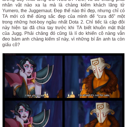
nhân vật nào xa lạ mà là chàng kiếm khách lãng tử
Yurnero, the Juggernaut. Đẹp thế nào thì đẹp, nhưng chỉ có
TA mới có thể dùng sắc đẹp của mình để “cưa đổ” một
trong những hot-boy ngầu nhất Dota 2. Chỉ tiếc là cặp đôi
này hiện tại đã chia tay trước khi TA biết khuôn mặt thật
của Jugg. Phải chăng đó cũng là lí do khiến cô nàng vẫn
đeo bám anh chàng kiếm sĩ này, vì những bí ẩn anh ta còn
giấu cô?