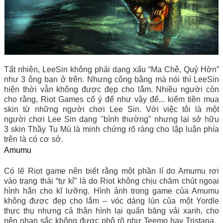
Tất nhiên, LeeSin không phải dạng xấu “Ma Chê, Quỷ Hờn”
như 3 ông bạn ở trên. Nhưng công bằng mà nói thì LeeSin
hiện thời vẫn không được đẹp cho lắm. Nhiều người còn
cho rằng, Riot Games cố ý để như vậy để... kiếm tiền mua
skin từ những người chơi Lee Sin. Với việc tôi là một
người chơi Lee Sin dạng "bình thường" nhưng lại sở hữu
3 skin Thầy Tu Mù là minh chứng rõ ràng cho lập luận phía
trên là có cơ sở.
Amumu
Có lẽ Riot game nên biết rằng một phần lí do Amumu rơi
vào trạng thái “tự kỉ” là do Riot không chịu chăm chút ngoại
hình hắn cho kĩ lưỡng. Hình ảnh trong game của Amumu
không được đẹp cho lắm – vóc dáng lùn của một Yordle
thực thụ nhưng cả thân hình lại quấn băng vải xanh, cho
nên nhan sắc không được phô rõ như Teemo hay Tristana.