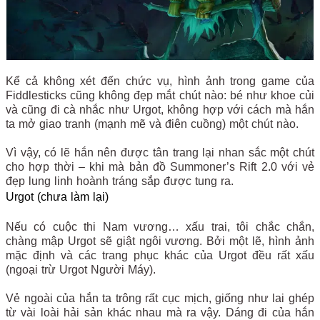
Kể cả không xét đến chức vụ, hình ảnh trong game của
Fiddlesticks cũng không đẹp mắt chút nào: bé như khoe củi
và cũng đi cà nhắc như Urgot, không hợp với cách mà hắn
ta mở giao tranh (mạnh mẽ và điên cuồng) một chút nào.
Vì vậy, có lẽ hắn nên được tân trang lại nhan sắc một chút
cho hợp thời – khi mà bản đồ Summoner’s Rift 2.0 với vẻ
đẹp lung linh hoành tráng sắp được tung ra.
Urgot (chưa làm lại)
Nếu có cuộc thi Nam vương… xấu trai, tôi chắc chắn,
chàng mập Urgot sẽ giật ngôi vương. Bởi một lẽ, hình ảnh
mặc định và các trang phục khác của Urgot đều rất xấu
(ngoại trừ Urgot Người Máy).
Vẻ ngoài của hắn ta trông rất cục mịch, giống như lai ghép
từ vài loài hải sản khác nhau mà ra vậy. Dáng đi của hắn