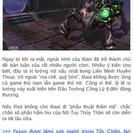
Ngay từ khi ra mắt, ngoài hình của Illaoi đã trở thành chủ
đề bàn luận của rất nhiều người chơi. Nhiều ý kiến cho
biết, đây là vị tướng nữ xấu nhất trong Liên Minh Huyền
Thoại. Vẻ ngoài "ma chê, quỷ hờn", Illaoi không được lòng
cả game thủ nam lẫn game thủ nữ. Cũng vì thế, tỷ lệ vị
tướng này xuất hiện trên Đấu Trường Công Lý ít đến đáng
thương.
Nếu Riot không cho Illaoi đi "phẫu thuật thẩm mỹ", chắc
chắn số phận hẩm hiu của Nữ Tuy Thủy Thần sẽ còn diễn
ra rất lâu nữa.
>>> Yasuo được tăng sức mạnh trong Tốc Chiến, fan