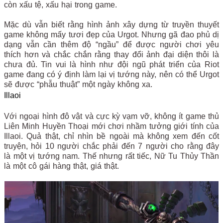
còn xấu tệ, xấu hại trong game.
Mặc dù vẫn biết rằng hình ảnh xây dựng từ truyền thuyết
game không mấy tươi đẹp của Urgot. Nhưng gã đao phủ dị
dạng vẫn cần thêm độ “ngầu” để được người chơi yêu
thích hơn và chắc chắn rằng thay đổi ảnh đại diện thôi là
chưa đủ. Tin vui là hình như đội ngũ phát triển của Riot
game đang có ý định làm lại vị tướng này, nên có thể Urgot
sẽ được “phẫu thuật” một ngày không xa.
Illaoi
Với ngoại hình đô vật và cực kỳ vạm vỡ, không ít game thủ
Liên Minh Huyền Thoại mới chơi nhầm tưởng giới tính của
Illaoi. Quả thật, chỉ nhìn bề ngoài mà không xem đến cốt
truyện, hỏi 10 người chắc phải đến 7 người cho rằng đây
là một vị tướng nam. Thế nhưng rất tiếc, Nữ Tu Thủy Thần
là một cô gái hàng thật, giá thật.