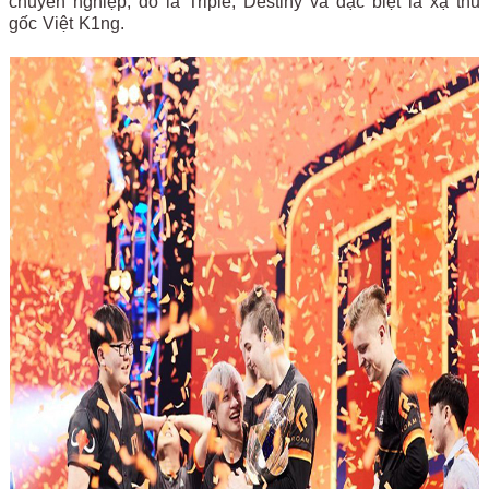
chuyên nghiệp, đó là Triple, Destiny và đặc biệt là xạ thủ
gốc Việt K1ng.