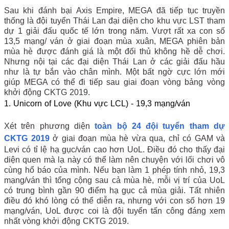
Sau khi đánh bại Axis Empire, MEGA đã tiếp tục truyền
thống là đội tuyển Thái Lan đại diện cho khu vực LST tham
dự 1 giải đấu quốc tế lớn trong năm. Vượt rất xa con số
13,5 mạng/ ván ở giai đoạn mùa xuân, MEGA phiên bản
mùa hè được đánh giá là một đối thủ không hề dễ chơi.
Nhưng nội tại các đại diện Thái Lan ở các giải đấu hầu
như là tự bắn vào chân mình. Một bất ngờ cực lớn mới
giúp MEGA có thể đi tiếp sau giai đoạn vòng bảng vòng
khởi động CKTG 2019.
1. Unicorn of Love (Khu vực LCL) - 19,3 mạng/ván
Xét trên phương diện
toàn bộ 24 đội tuyển tham dự
CKTG 2019
ở giai đoạn mùa hè vừa qua, chỉ có GAM và
Levi có tỉ lệ hạ gục/ván cao hơn UoL. Điều đó cho thấy đại
diện quen mà lạ này có thể làm nên chuyện với lối chơi vô
cùng hổ báo của mình. Nếu bạn làm 1 phép tính nhỏ, 19,3
mạng/ván thì tổng cộng sau cả mùa hè, mỗi vị trí của UoL
có trung bình gần 90 điểm hạ gục cả mùa giải. Tất nhiên
điều đó khó lòng có thể diễn ra, nhưng với con số hơn 19
mạng/ván, UoL được coi là đội tuyển tấn công đáng xem
nhất vòng khởi động CKTG 2019.