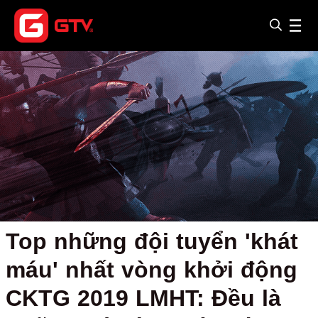
Top những đội tuyển 'khát
máu' nhất vòng khởi động
CKTG 2019 LMHT: Đều là