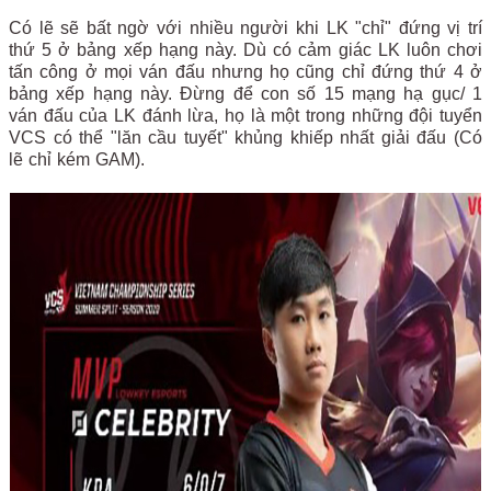
Có lẽ sẽ bất ngờ với nhiều người khi LK "chỉ" đứng vị trí
thứ 5 ở bảng xếp hạng này. Dù có cảm giác LK luôn chơi
tấn công ở mọi ván đấu nhưng họ cũng chỉ đứng thứ 4 ở
bảng xếp hạng này. Đừng để con số 15 mạng hạ gục/ 1
ván đấu của LK đánh lừa, họ là một trong những đội tuyển
VCS có thể "lăn cầu tuyết" khủng khiếp nhất giải đấu (Có
lẽ chỉ kém GAM).