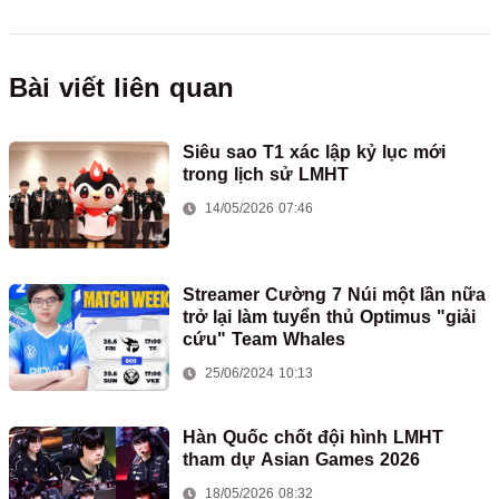
Bài viết liên quan
Siêu sao T1 xác lập kỷ lục mới
trong lịch sử LMHT
14/05/2026 07:46
Streamer Cường 7 Núi một lần nữa
trở lại làm tuyển thủ Optimus "giải
cứu" Team Whales
25/06/2024 10:13
Hàn Quốc chốt đội hình LMHT
tham dự Asian Games 2026
18/05/2026 08:32