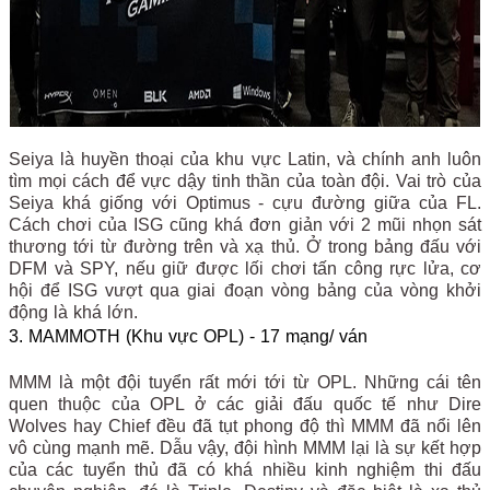
Seiya là huyền thoại của khu vực Latin, và chính anh luôn
tìm mọi cách để vực dậy tinh thần của toàn đội. Vai trò của
Seiya khá giống với Optimus - cựu đường giữa của FL.
Cách chơi của ISG cũng khá đơn giản với 2 mũi nhọn sát
thương tới từ đường trên và xạ thủ. Ở trong bảng đấu với
DFM và SPY, nếu giữ được lối chơi tấn công rực lửa, cơ
hội để ISG vượt qua giai đoạn vòng bảng của vòng khởi
động là khá lớn.
3. MAMMOTH (Khu vực OPL) - 17 mạng/ ván
MMM là một đội tuyển rất mới tới từ OPL. Những cái tên
quen thuộc của OPL ở các giải đấu quốc tế như Dire
Wolves hay Chief đều đã tụt phong độ thì MMM đã nổi lên
vô cùng mạnh mẽ. Dẫu vậy, đội hình MMM lại là sự kết hợp
của các tuyển thủ đã có khá nhiều kinh nghiệm thi đấu