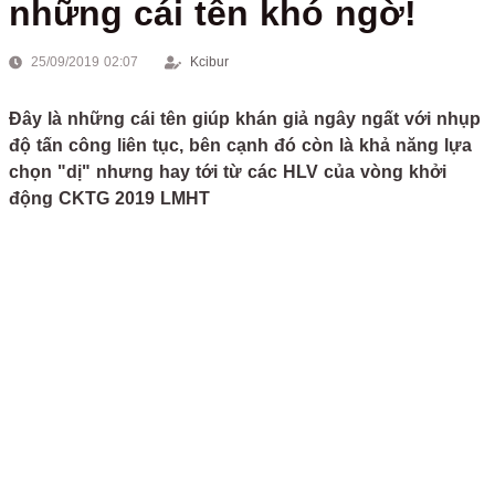
những cái tên khó ngờ!
25/09/2019 02:07
Kcibur
Đây là những cái tên giúp khán giả ngây ngất với nhụp
độ tấn công liên tục, bên cạnh đó còn là khả năng lựa
chọn "dị" nhưng hay tới từ các HLV của vòng khởi
động CKTG 2019 LMHT