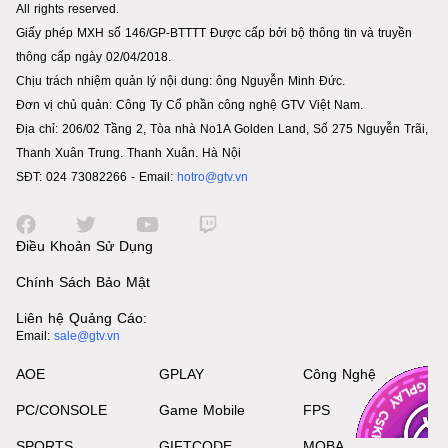
All rights reserved.
Giấy phép MXH số 146/GP-BTTTT Được cấp bởi bộ thông tin và truyền
thông cấp ngày 02/04/2018.
Chịu trách nhiệm quản lý nội dung: ông Nguyễn Minh Đức.
Đơn vị chủ quản: Công Ty Cổ phần công nghệ GTV Việt Nam.
Địa chỉ: 206/02 Tầng 2, Tòa nhà No1A Golden Land, Số 275 Nguyễn Trãi,
Thanh Xuân Trung. Thanh Xuân. Hà Nội
SĐT: 024 73082266 - Email:
hotro@gtv.vn
Điều Khoản Sử Dụng
Chính Sách Bảo Mật
Liên hệ Quảng Cáo:
Email:
sale@gtv.vn
AOE
GPLAY
Công Nghệ
PC/CONSOLE
Game Mobile
FPS
SPORTS
GIFTCODE
MOBA