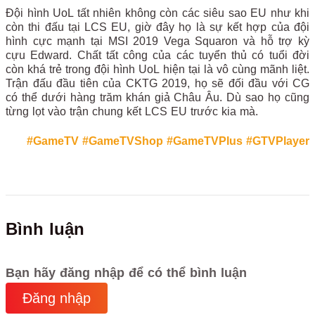
Đội hình UoL tất nhiên không còn các siêu sao EU như khi
còn thi đấu tại LCS EU, giờ đây họ là sự kết hợp của đội
hình cực mạnh tại MSI 2019 Vega Squaron và hỗ trợ kỳ
cựu Edward. Chất tất công của các tuyển thủ có tuổi đời
còn khá trẻ trong đội hình UoL hiện tại là vô cùng mãnh liệt.
Trận đấu đầu tiên của CKTG 2019, họ sẽ đối đầu với CG
có thể dưới hàng trăm khán giả Châu Âu. Dù sao họ cũng
từng lọt vào trận chung kết LCS EU trước kia mà.
#GameTV
#GameTVShop
#GameTVPlus
#GTVPlayer
Bình luận
Bạn hãy đăng nhập để có thể bình luận
Đăng nhập