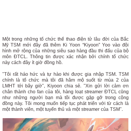
Một trong những tổ chức thể thao điện tử lâu đời của Bắc
Mỹ TSM mới đây đã thêm Ki Yoon “Kiyoon” Yoo vào đội
hình mở rộng của những siêu sao hàng đầu thi đấu của bộ
môn ĐTCL. Thông tin được xác nhận bởi chính tổ chức
này cách đây ít giờ đồng hồ.
"Tôi rất háo hức và tự hào khi được gia nhập TSM. TSM
chính là tổ chức mà tôi đã hâm mộ suốt từ mùa 2 của
LMHT tới bây giờ", Kiyoon chia sẻ. "Xin gửi lời cảm ơn
chân thành cho fan của tôi, hàng loạt streamer ĐTCL cũng
như những người bạn mà tôi được gặp gỡ trong cộng
đồng này. Tôi mong muốn tiếp tục phát triển với từ cách là
một thành viên, một tuyển thủ và một streamer của TSM".