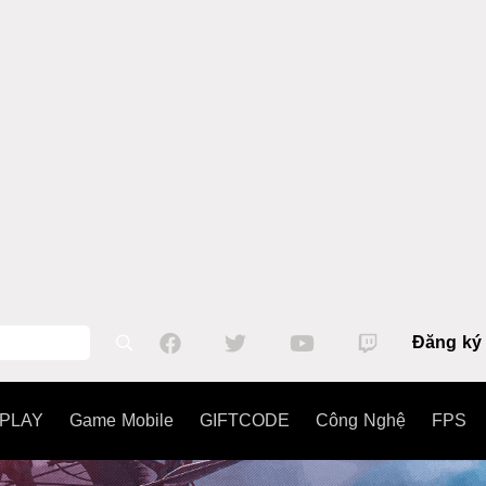
Đăng ký
PLAY
Game Mobile
GIFTCODE
Công Nghệ
FPS