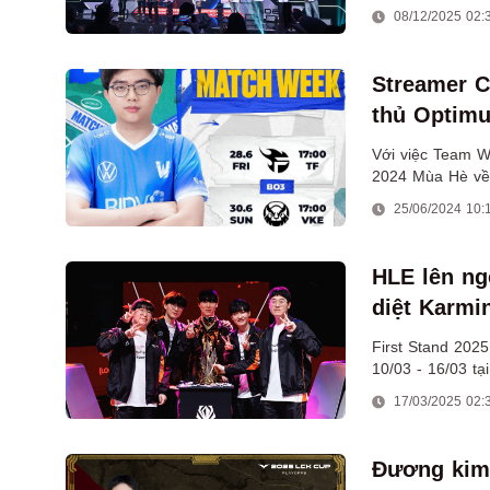
tranh tài.
08/12/2025 02:
Streamer C
thủ Optimu
Với việc Team W
2024 Mùa Hè về 
thuộc với khán g
25/06/2024 10:
HLE lên ng
diệt Karmi
First Stand 2025
10/03 - 16/03 tạ
17/03/2025 02:
Đương kim 