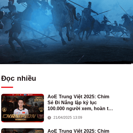
Đọc nhiều
AoE Trung Việt 2025: Chim
Sẻ Đi Nắng lập kỷ lục
100.000 người xem, hoàn tất
cú hat-trick vô địch cho AoE
21/04/2025 13:09
Việt Nam
AoE Trung Việt 2025: Chim