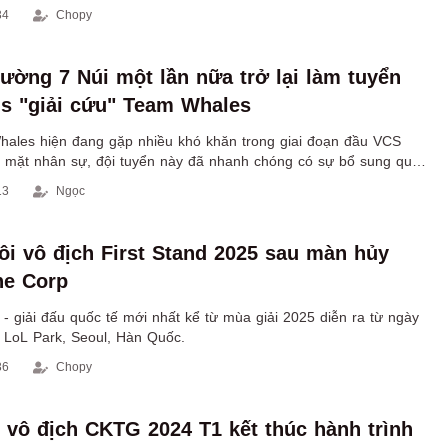
34
Chopy
ường 7 Núi một lần nữa trở lại làm tuyển
s "giải cứu" Team Whales
hales hiện đang gặp nhiều khó khăn trong giai đoạn đầu VCS
mặt nhân sự, đội tuyển này đã nhanh chóng có sự bổ sung quen
iả.
13
Ngọc
ôi vô địch First Stand 2025 sau màn hủy
ne Corp
 - giải đấu quốc tế mới nhất kể từ mùa giải 2025 diễn ra từ ngày
i LoL Park, Seoul, Hàn Quốc.
36
Chopy
vô địch CKTG 2024 T1 kết thúc hành trình