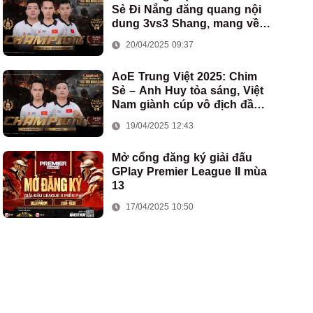
Sẻ Đi Nắng đăng quang nội
dung 3vs3 Shang, mang về
chức vô địch thứ hai cho
20/04/2025 09:37
đoàn AoE Việt Nam
AoE Trung Việt 2025: Chim
Sẻ – Anh Huy tỏa sáng, Việt
Nam giành cúp vô địch đầu
tiên ở thể thức 2vs2 Assyrian
19/04/2025 12:43
Mở cổng đăng ký giải đấu
GPlay Premier League II mùa
13
17/04/2025 10:50