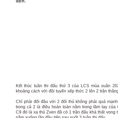
địch.
Kết thúc tuần thi đấu thứ 3 của LCS mùa xuân 202
khoảng cách với đội tuyển xếp thức 2 lên 2 trận thắ
Chỉ phải đối đầu với 2 đối thủ không phải quá mạnh
trong cả 2 là điều hoàn toàn nằm trong tầm tay của 
C9 đó là xạ thủ Zven đã có 1 trận đấu khá thất vọng
nằm xuống lần đầu tiên sau suốt 3 tuần thi đấu.