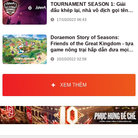
TOURNAMENT SEASON 1: Giải
đấu khép lại, nhà vô địch gọi tên
VNGC
17/10/2023 06:43
Doraemon Story of Seasons:
Friends of the Great Kingdom - tựa
game nông trại hấp dẫn đưa mọi
người trở về tuổi thơ
10/10/2022 02:58
XEM THÊM