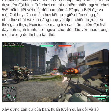
dựa trên đội hình. Trò chơi có trải nghiệm nhiều người chơi
5v5 mãnh liệt với mỗi đội bao gồm 4 Sĩ quan Biệt đội và
một Chỉ huy. Do có lỗi chơi kết hợp giữa bắn súng góc
nhìn thứ nhất và khả năng ra quyết định chiến lược theo
thời gian thực, Eximius sẽ mang tới các trận chiến đội 5v5
đầy tính cạnh tranh, nơi người chơi đối đầu với nhau trong
môi trường đô thị hậu tận thế.
Xây dựng căn cứ của bạn, huấn luyện quân đội và sử