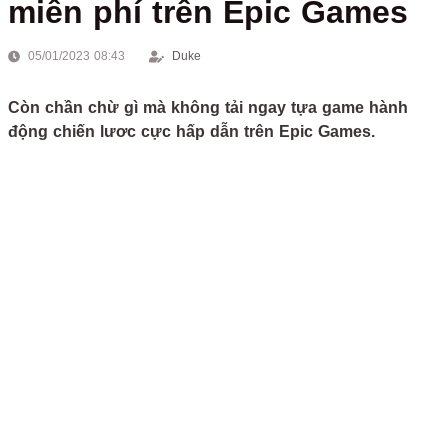
miễn phí trên Epic Games
05/01/2023 08:43
Duke
Còn chần chừ gì mà không tải ngay tựa game hành
động chiến lươc cực hấp dẫn trên Epic Games.