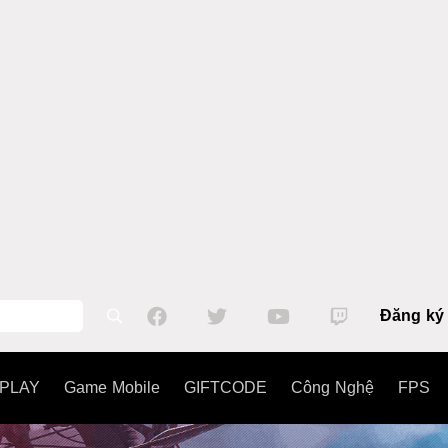
Đăng ký
PLAY
Game Mobile
GIFTCODE
Công Nghệ
FPS