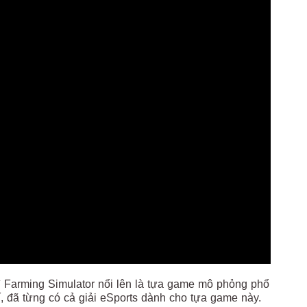
thì Farming Simulator nổi lên là tựa game mô phỏng phổ
, đã từng có cả giải eSports dành cho tựa game này.