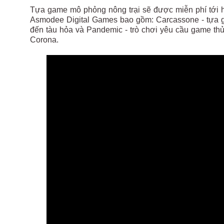
Tựa game mô phỏng nông trại sẽ được miễn phí tới hế
Asmodee Digital Games bao gồm: Carcassone - tựa ga
đến tàu hỏa và Pandemic - trò chơi yêu cầu game thủ
Corona.