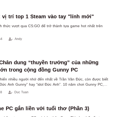
vị trí top 1 Steam vào tay "lính mới"
nh thức vượt qua CS:GO để trở thành tựa game hot nhất trên
54
Andy
Chân dung “thuyền trưởng” của những
lớn trong cộng đồng Gunny PC
khiến nhiều người nhớ đến nhất về Trần Văn Đức, còn được biết
 “Đức Anh Gunny” hay “idol Đức Anh”. 10 năm chơi Gunny PC,
m liên tục đứng ra tổ chức offline cộng đồng và chịu trách nhiệm
58
Duc Tuan
t động
e PC gắn liền với tuổi thơ (Phần 3)