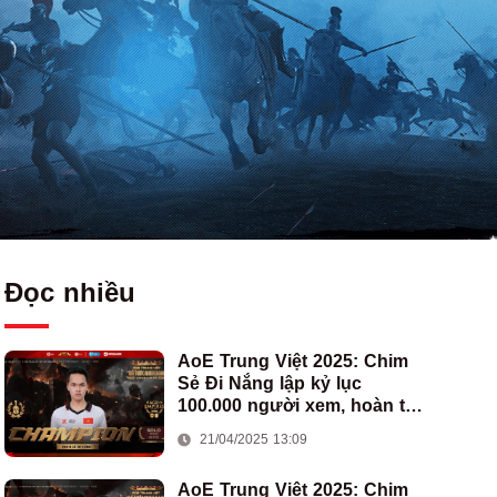
Đọc nhiều
AoE Trung Việt 2025: Chim
Sẻ Đi Nắng lập kỷ lục
100.000 người xem, hoàn tất
cú hat-trick vô địch cho AoE
21/04/2025 13:09
Việt Nam
AoE Trung Việt 2025: Chim