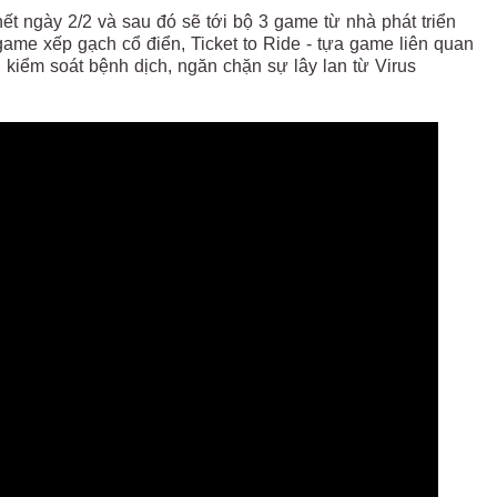
t ngày 2/2 và sau đó sẽ tới bộ 3 game từ nhà phát triển
me xếp gạch cổ điển, Ticket to Ride - tựa game liên quan
 kiểm soát bệnh dịch, ngăn chặn sự lây lan từ Virus