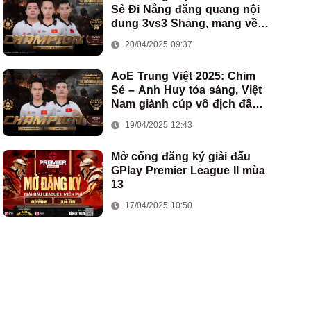
Sẻ Đi Nắng đăng quang nội
dung 3vs3 Shang, mang về
chức vô địch thứ hai cho
20/04/2025 09:37
đoàn AoE Việt Nam
AoE Trung Việt 2025: Chim
Sẻ – Anh Huy tỏa sáng, Việt
Nam giành cúp vô địch đầu
tiên ở thể thức 2vs2 Assyrian
19/04/2025 12:43
Mở cổng đăng ký giải đấu
GPlay Premier League II mùa
13
17/04/2025 10:50