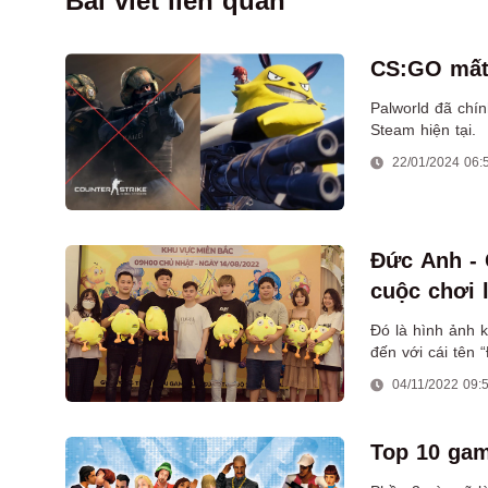
Bài viết liên quan
CS:GO mất 
Palworld đã chí
Steam hiện tại.
22/01/2024 06:
Đức Anh - 
cuộc chơi 
Đó là hình ảnh 
đến với cái tên
trong đó có 7 nă
04/11/2022 09:
dẫn dắt loạt hoạ
Top 10 gam