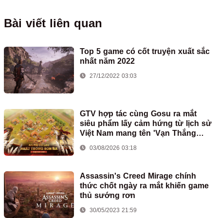
Bài viết liên quan
Top 5 game có cốt truyện xuất sắc
nhất năm 2022
27/12/2022 03:03
GTV hợp tác cùng Gosu ra mắt
siêu phẩm lấy cảm hứng từ lịch sử
Việt Nam mang tên 'Vạn Thắng
Nam Đế'
03/08/2026 03:18
Assassin's Creed Mirage chính
thức chốt ngày ra mắt khiến game
thủ sướng rơn
30/05/2023 21:59