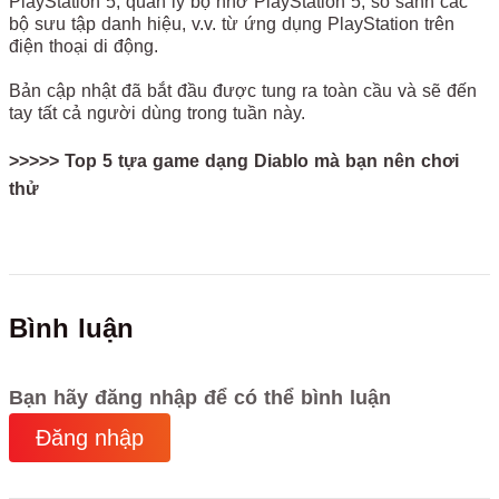
PlayStation 5, quản lý bộ nhớ PlayStation 5, so sánh các
bộ sưu tập danh hiệu, v.v. từ ứng dụng PlayStation trên
điện thoại di động.
Bản cập nhật đã bắt đầu được tung ra toàn cầu và sẽ đến
tay tất cả người dùng trong tuần này.
>>>>> Top 5 tựa game dạng Diablo mà bạn nên chơi
thử
Bình luận
Bạn hãy đăng nhập để có thể bình luận
Đăng nhập