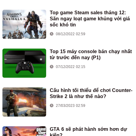
Top game Steam sales tháng 12:
Săn ngay loạt game khủng với giá
sốc khó tin
08/12/2022 02:59
Top 15 máy console bán chạy nhất
từ trước đến nay (P1)
07/12/2022 02:15
Cấu hình tối thiểu để chơi Counter-
Strike 2 là như thế nào?
27/03/2023 02:59
GTA 6 sẽ phát hành sớm hơn dự
kiến?