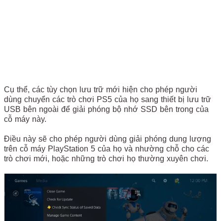
Cụ thể, các tùy chọn lưu trữ mới hiện cho phép người
dùng chuyển các trò chơi PS5 của họ sang thiết bị lưu trữ
USB bên ngoài để giải phóng bộ nhớ SSD bên trong của
cỗ máy này.
Điều này sẽ cho phép người dùng giải phóng dung lượng
trên cỗ máy PlayStation 5 của họ và nhường chỗ cho các
trò chơi mới, hoặc những trò chơi họ thường xuyên chơi.