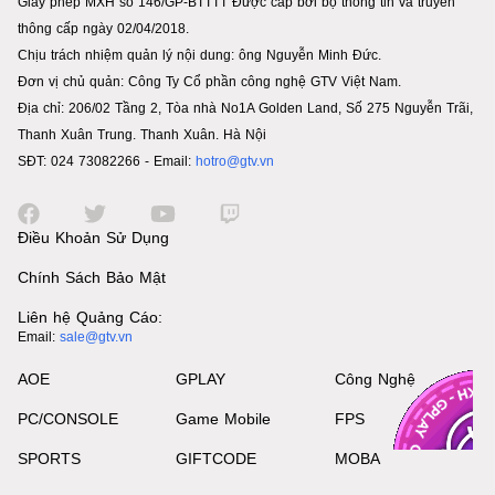
Giấy phép MXH số 146/GP-BTTTT Được cấp bởi bộ thông tin và truyền
thông cấp ngày 02/04/2018.
Chịu trách nhiệm quản lý nội dung: ông Nguyễn Minh Đức.
Đơn vị chủ quản: Công Ty Cổ phần công nghệ GTV Việt Nam.
Địa chỉ: 206/02 Tầng 2, Tòa nhà No1A Golden Land, Số 275 Nguyễn Trãi,
Thanh Xuân Trung. Thanh Xuân. Hà Nội
SĐT: 024 73082266 - Email:
hotro@gtv.vn
Điều Khoản Sử Dụng
Chính Sách Bảo Mật
Liên hệ Quảng Cáo:
Email:
sale@gtv.vn
AOE
GPLAY
Công Nghệ
PC/CONSOLE
Game Mobile
FPS
SPORTS
GIFTCODE
MOBA