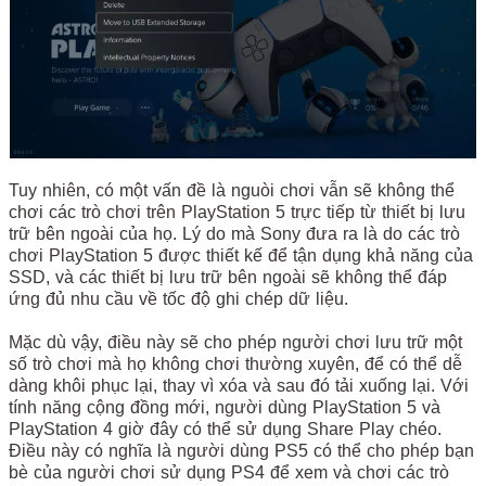
Tuy nhiên, có một vấn đề là nguòi chơi vẫn sẽ không thể
chơi các trò chơi trên PlayStation 5 trực tiếp từ thiết bị lưu
trữ bên ngoài của họ. Lý do mà Sony đưa ra là do các trò
chơi PlayStation 5 được thiết kế để tận dụng khả năng của
SSD, và các thiết bị lưu trữ bên ngoài sẽ không thể đáp
ứng đủ nhu cầu về tốc độ ghi chép dữ liệu.
Mặc dù vậy, điều này sẽ cho phép người chơi lưu trữ một
số trò chơi mà họ không chơi thường xuyên, để có thể dễ
dàng khôi phục lại, thay vì xóa và sau đó tải xuống lại. Với
tính năng cộng đồng mới, người dùng PlayStation 5 và
PlayStation 4 giờ đây có thể sử dụng Share Play chéo.
Điều này có nghĩa là người dùng PS5 có thể cho phép bạn
bè của người chơi sử dụng PS4 để xem và chơi các trò