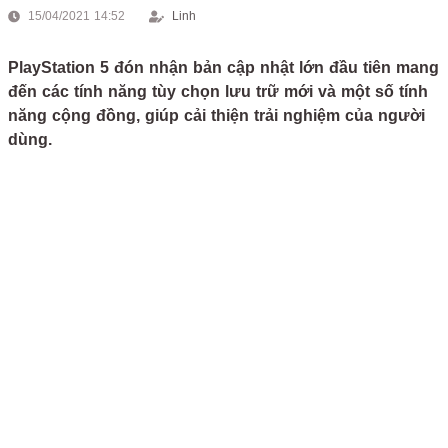
15/04/2021 14:52
Linh
PlayStation 5 đón nhận bản cập nhật lớn đầu tiên mang
đến các tính năng tùy chọn lưu trữ mới và một số tính
năng cộng đồng, giúp cải thiện trải nghiệm của người
dùng.