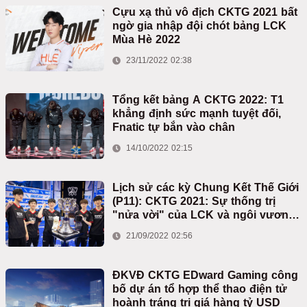
Cựu xạ thủ vô địch CKTG 2021 bất
ngờ gia nhập đội chót bảng LCK
Mùa Hè 2022
23/11/2022 02:38
Tổng kết bảng A CKTG 2022: T1
khẳng định sức mạnh tuyệt đối,
Fnatic tự bắn vào chân
14/10/2022 02:15
Lịch sử các kỳ Chung Kết Thế Giới
(P11): CKTG 2021: Sự thống trị
"nửa vời" của LCK và ngôi vương
gian khổ nhất lịch sử
21/09/2022 02:56
ĐKVĐ CKTG EDward Gaming công
bố dự án tổ hợp thể thao điện tử
hoành tráng trị giá hàng tỷ USD