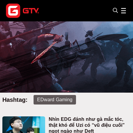
Hashtag:
EDward Gaming
Nhìn EDG đánh như gà mắc tóc,
thật khó để Uzi có “vũ điệu cuối”
ngọt ngào như Deft