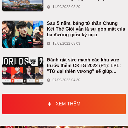
14/09/2022 03:20
Sau 5 năm, bảng tử thần Chung
Kết Thế Giới vẫn là sự góp mặt của
ba đường giữa kỳ cựu
13/09/2022 03:03
Đánh giá sức mạnh các khu vực
trước thềm CKTG 2022 (P1): LPL:
"Tứ đại thiên vương" sẽ giúp
"Thiên triều" thêm một lần xưng
07/09/2022 04:30
vương
XEM THÊM